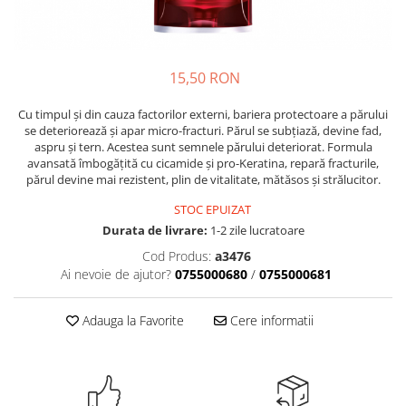
Crapate
Hartie igienica
Geluri de dus pentru Barbati si
Fructe si legume din Italia
Femei din Italia
Solutii curatat suprafete baie
Sosuri Italiene
Spumant de baie
Solutii anticalcar
Sosuri de rosii si pasta de tomate
Sapun Lichid sau Solid
Igiena casei
15,50 RON
Antibacterian Pentru Fata sau
Sosuri paste
Solutie curatat geamuri
Maini
Servetele umede, nazale
Produse proaspete
Cu timpul și din cauza factorilor externi, bariera protectoare a părului
Degresant mobila
se deteriorează și apar micro-fracturi. Părul se subțiază, devine fad,
Parfumuri Italiene
Blaturi de pizza
aspru și tern. Acestea sunt semnele părului deteriorat. Formula
Degresant universal
Produse Igiena Dentara
avansată îmbogățită cu cicamide și pro-Keratina, repară fracturile,
Branzeturi italiene
Parfum, odorizant camera
părul devine mai rezistent, plin de vitalitate, mătăsos și strălucitor.
Pasta de dinti
Mezeluri italiene
Detergenti pardoseli
STOC EPUIZAT
Periute de Dinti
Dulciuri italiene
Solutii anti insecte
Durata de livrare:
1-2 zile lucratoare
Apa de Gura
Biscuiti italieni
Cod Produs:
a3476
Igiena intima
Prajituri, napolitane, cornuri
Ai nevoie de ajutor?
0755000680
/
0755000681
italiene
Absorbante
Bomboane italiene
Geluri intime
Adauga la Favorite
Cere informatii
Ciocolata italiana
Snacksuri italiene
Cafea italiana
Bauturi italiene