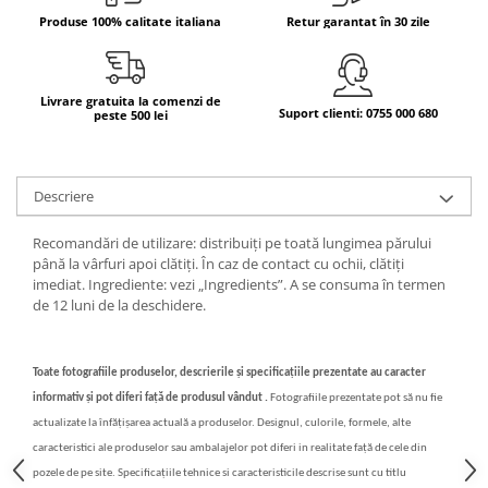
Produse 100% calitate italiana
Retur garantat în 30 zile
Bere italiana
Vinuri italiene
Bauturi aperitive, alcoolice
Livrare gratuita la comenzi de
Suport clienti: 0755 000 680
peste 500 lei
Apa italiana
Sucuri si bauturi racoritoare
Ceai
Descriere
Panettone cozonac italian,
Pandoro si Balocco
Recomandări de utilizare: distribuiți pe toată lungimea părului
Produse fara gluten
până la vârfuri apoi clătiți. În caz de contact cu ochii, clătiți
imediat. Ingrediente: vezi „Ingredients”. A se consuma în termen
Produse de panificatie
de 12 luni de la deschidere.
Produse de patiserie
Toate fotografiile produselor, descrierile și specificațiile prezentate au caracter
informativ și pot diferi față de produsul vândut .
Fotografiile prezentate pot să nu fie
actualizate la înfățișarea actuală a produselor. Designul, culorile, formele, alte
caracteristici ale produselor sau ambalajelor pot diferi in realitate față de cele din
pozele de pe site. Specificațiile tehnice si caracteristicile descrise sunt cu titlu