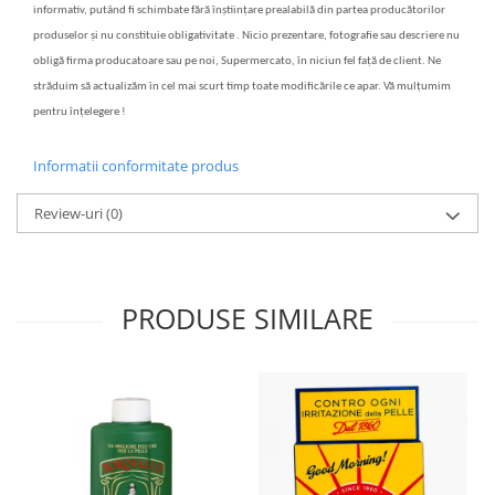
informativ, putând fi schimbate fără înștiințare prealabilă din partea producătorilor
produselor și nu constituie obligativitate . Nicio prezentare, fotografie sau descriere nu
obligă firma producatoare sau pe noi, Supermercato, în niciun fel față de client. Ne
străduim să actualizăm în cel mai scurt timp toate modificările ce apar. Vă mulțumim
pentru înțelegere !
Informatii conformitate produs
Review-uri
(0)
PRODUSE SIMILARE