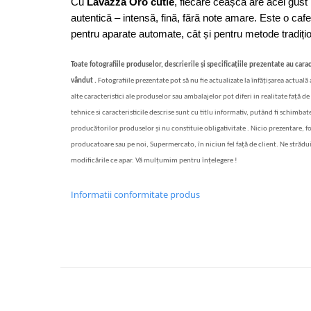
Cu 
Lavazza Oro cutie
, fiecare ceașcă are acel gust 
autentică – intensă, fină, fără note amare. Este o cafea 
pentru aparate automate, cât și pentru metode tradiți
Toate fotografiile produselor, descrierile și specificațiile prezentate au carac
vândut .
Fotografiile prezentate pot să nu fie actualizate la înfățișarea actuală
alte caracteristici ale produselor sau ambalajelor pot diferi in realitate față de 
tehnice si caracteristicile descrise sunt cu titlu informativ, putând fi schimbate
producătorilor produselor și nu constituie obligativitate . Nicio prezentare, f
producatoare sau pe noi, Supermercato, în niciun fel față de client. Ne strădu
modificările ce apar. Vă mulțumim pentru înțelegere !
Informatii conformitate produs