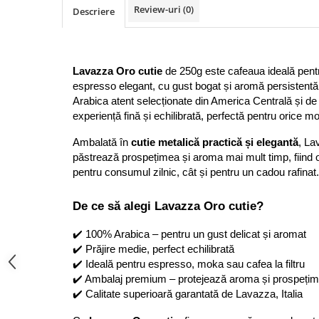
Review-uri
(0)
Descriere
Bere italiana
Vinuri italiene
Bauturi aperitive, alcoolice
Lavazza Oro cutie
 de 250g este cafeaua ideală pentr
Apa italiana
espresso elegant, cu gust bogat și aromă persistentă
Sucuri si bauturi racoritoare
Arabica atent selecționate din America Centrală și de
Ceai
experiență fină și echilibrată, perfectă pentru orice mo
Panettone cozonac italian,
Ambalată în 
cutie metalică practică și elegantă
, La
Pandoro si Balocco
păstrează prospețimea și aroma mai mult timp, fiind o
Produse fara gluten
pentru consumul zilnic, cât și pentru un cadou rafinat.
Produse de panificatie
De ce să alegi Lavazza Oro cutie?
Produse de patiserie
✔️ 100% Arabica – pentru un gust delicat și aromat
✔️ Prăjire medie, perfect echilibrată
✔️ Ideală pentru espresso, moka sau cafea la filtru
✔️ Ambalaj premium – protejează aroma și prospeți
✔️ Calitate superioară garantată de Lavazza, Italia