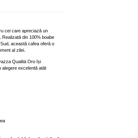
u cei care apreciază un 
. Realizată din 100% boabe 
 Sud, această cafea oferă o 
ment al zilei.
vazza Qualità Oro își 
 alegere excelentă atât 
mea