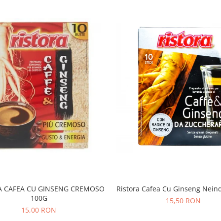
A CAFEA CU GINSENG CREMOSO
Ristora Cafea Cu Ginseng Neind
100G
15,50 RON
15,00 RON