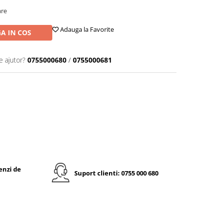
are
Adauga la Favorite
A IN COS
e ajutor?
0755000680
/
0755000681
enzi de
Suport clienti: 0755 000 680