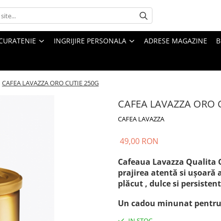
CURATENIE
INGRIJIRE PERSONALA
ADRESE MAGAZINE
B
/
CAFEA LAVAZZA ORO CUTIE 250G
CAFEA LAVAZZA ORO 
CAFEA LAVAZZA
49,00 RON
Cafeaua Lavazza Qualita Or
prajirea atentă si ușoară
plăcut , dulce si persisten
Un cadou minunat pentru t
IN STOC