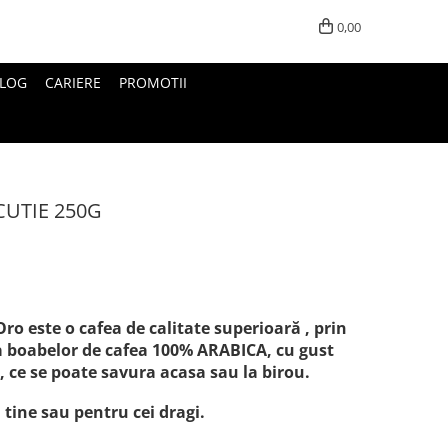
0,00
LOG
CARIERE
PROMOTII
CUTIE 250G
o este o cafea de calitate superioară , prin
 a boabelor de cafea 100% ARABICA, cu gust
t, ce se poate savura acasa sau la birou.
ine sau pentru cei dragi.