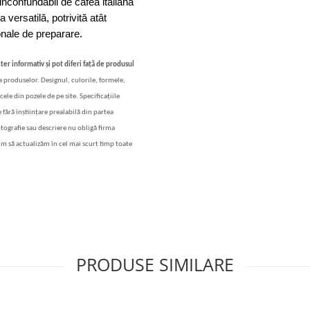
inconfundabil de cafea italiană 
versatilă, potrivită atât 
onale de preparare.
ter informativ și pot diferi față de produsul
 a produselor. Designul, culorile, formele,
cele din pozele de pe site. Specificațiile
 fără înștiințare prealabilă din partea
otografie sau descriere nu obligă firma
im să actualizăm în cel mai scurt timp toate
PRODUSE SIMILARE