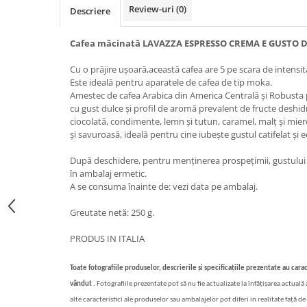
Review-uri
(0)
Descriere
Bere italiana
Vinuri italiene
Cafea măcinată LAVAZZA ESPRESSO CREMA E GUSTO 
Bauturi aperitive, alcoolice
Cu o prăjire ușoară,această cafea are 5 pe scara de intensi
Apa italiana
Este ideală pentru aparatele de cafea de tip moka.
Sucuri si bauturi racoritoare
Amestec de cafea Arabica din America Centrală și Robusta 
cu gust dulce și profil de aromă prevalent de fructe deshidra
Ceai
ciocolată, condimente, lemn și tutun, caramel, malț și miere
Panettone cozonac italian,
și savuroasă, ideală pentru cine iubește gustul catifelat și ec
Pandoro si Balocco
După deschidere, pentru menținerea prospețimii, gustului și
Produse fara gluten
în ambalaj ermetic.
Produse de panificatie
A se consuma înainte de: vezi data pe ambalaj.
Produse de patiserie
Greutate netă: 250 g.
PRODUS IN ITALIA
Toate fotografiile produselor, descrierile și specificațiile prezentate au carac
vândut .
Fotografiile prezentate pot să nu fie actualizate la înfățișarea actuală
alte caracteristici ale produselor sau ambalajelor pot diferi in realitate față de 