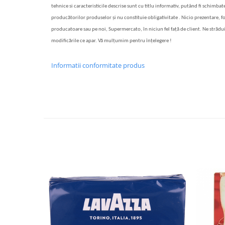
tehnice si caracteristicile descrise sunt cu titlu informativ, putând fi schimbate
producătorilor produselor și nu constituie obligativitate . Nicio prezentare, f
producatoare sau pe noi, Supermercato, în niciun fel față de client. Ne strădu
modificările ce apar. Vă mulțumim pentru înțelegere !
Informatii conformitate produs