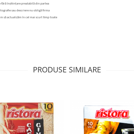
 fără înștiințare prealabilă din partea
otografie sau descriere nu obligă firma
im să actualizăm în cel mai scurt timp toate
PRODUSE SIMILARE