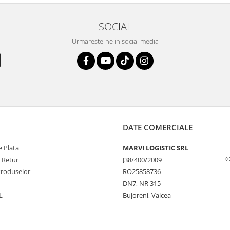
SOCIAL
Urmareste-ne in social media
DATE COMERCIALE
 Plata
MARVI LOGISTIC SRL
©
e Retur
J38/400/2009
Produselor
RO25858736
DN7, NR 315
L
Bujoreni, Valcea