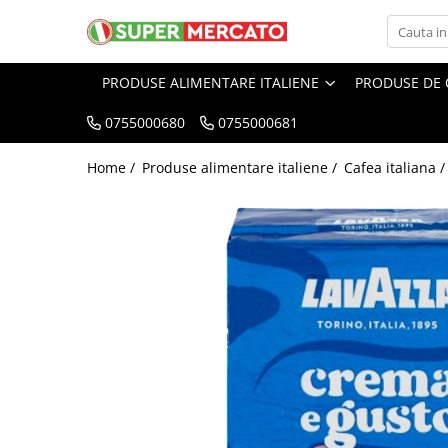
Produse alimentare italiene
Produse de curatenie
Ingrijire personala
PRODUSE ALIMENTARE ITALIENE
PRODUSE DE 
Ingrediente culinare italiene
Spalare si intretinere rufe
Ingrijirea tenului
0755000680
0755000681
Ulei de masline italian
Balsam de Rufe
Creme de fata
Otet balsamic
Detergent rufe
Spuma, sapun gel de ras
Home /
Produse alimentare italiene /
Cafea italiana 
Zahar si Indulcitori
Solutii profesionale de scos pete
Dischete demachiante
Condimente si ierburi italiene
Produse curatenie bucatarie
Produse pentru Ingrijirea Parului
Faina italiana
Detergent de Vase
Sampon de par
Orez
Degresant bucatarie
Balsam, masca de par
Conserve italiene
Bureti de vase, lavete
Fixativ Par
Conserve de legume
Servetele de masa role prosoape
Igiena corpului
de bucatarie din hartie
Conserve de carne
Deodorant, antiperspirant
Solutie curatat inox
Conserve de peste
Creme de corp
Produse curatenie baie
Dulceata, Miere, Compot
Crema de Maini Hidratanta
Odorizante de Baie
Reparatoare Pentru Maini Uscate si
Paste italiene