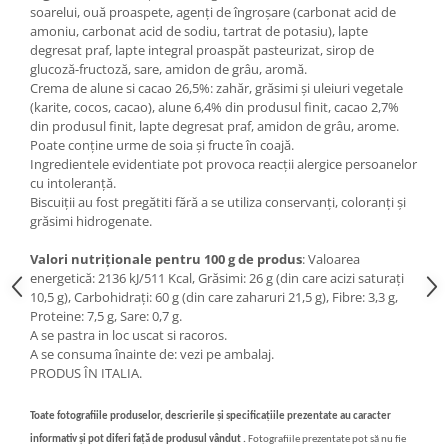
soarelui, ouă proaspete, agenți de îngroșare (carbonat acid de
amoniu, carbonat acid de sodiu, tartrat de potasiu), lapte
degresat praf, lapte integral proaspăt pasteurizat, sirop de
glucoză-fructoză, sare, amidon de grâu, aromă.
Crema de alune si cacao 26,5%: zahăr, grăsimi și uleiuri vegetale
(karite, cocos, cacao), alune 6,4% din produsul finit, cacao 2,7%
din produsul finit, lapte degresat praf, amidon de grâu, arome.
Poate conține urme de soia și fructe în coajă.
Ingredientele evidentiate pot provoca reacții alergice persoanelor
cu intoleranță.
Biscuiții au fost pregătiti fără a se utiliza conservanți, coloranți și
grăsimi hidrogenate.
Valori nutriționale pentru 100 g de produs
: Valoarea
energetică: 2136 kJ/511 Kcal, Grăsimi: 26 g (din care acizi saturați
10,5 g), Carbohidrați: 60 g (din care zaharuri 21,5 g), Fibre: 3,3 g,
Proteine: 7,5 g, Sare: 0,7 g.
A se pastra in loc uscat si racoros.
A se consuma înainte de: vezi pe ambalaj.
PRODUS ÎN ITALIA.
Toate fotografiile produselor, descrierile și specificațiile prezentate au caracter
informativ și pot diferi față de produsul vândut .
Fotografiile prezentate pot să nu fie