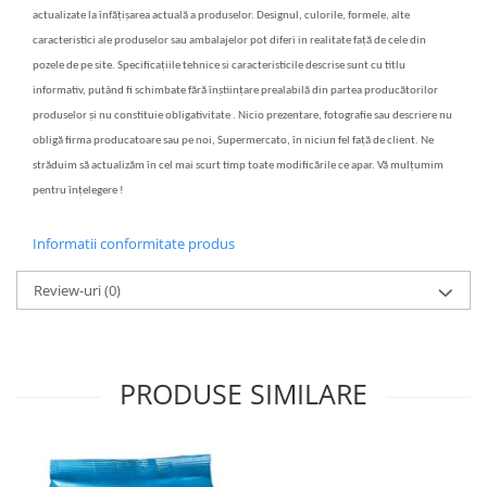
actualizate la înfățișarea actuală a produselor. Designul, culorile, formele, alte
caracteristici ale produselor sau ambalajelor pot diferi in realitate față de cele din
pozele de pe site. Specificațiile tehnice si caracteristicile descrise sunt cu titlu
informativ, putând fi schimbate fără înștiințare prealabilă din partea producătorilor
produselor și nu constituie obligativitate . Nicio prezentare, fotografie sau descriere nu
obligă firma producatoare sau pe noi, Supermercato, în niciun fel față de client. Ne
străduim să actualizăm în cel mai scurt timp toate modificările ce apar. Vă mulțumim
pentru înțelegere !
Informatii conformitate produs
Review-uri
(0)
PRODUSE SIMILARE