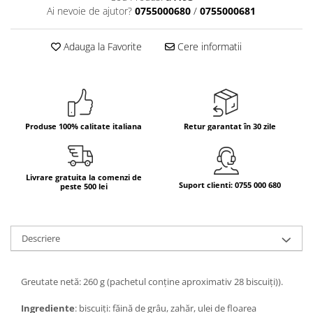
Ai nevoie de ajutor?
0755000680
/
0755000681
Bere italiana
Vinuri italiene
Adauga la Favorite
Cere informatii
Bauturi aperitive, alcoolice
Apa italiana
Sucuri si bauturi racoritoare
Ceai
Produse 100% calitate italiana
Retur garantat în 30 zile
Panettone cozonac italian,
Pandoro si Balocco
Produse fara gluten
Livrare gratuita la comenzi de
Suport clienti: 0755 000 680
Produse de panificatie
peste 500 lei
Produse de patiserie
Descriere
Greutate netă: 260 g (pachetul conține aproximativ 28 biscuiți)).
Ingrediente
: biscuiți: făină de grâu, zahăr, ulei de floarea