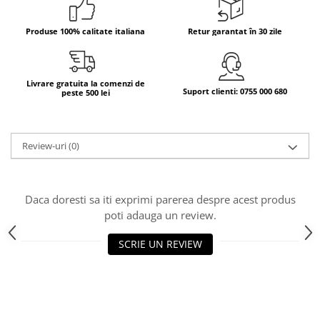
Bere italiana
Produse 100% calitate italiana
Retur garantat în 30 zile
Vinuri italiene
Bauturi aperitive, alcoolice
Apa italiana
Livrare gratuita la comenzi de
Suport clienti: 0755 000 680
peste 500 lei
Sucuri si bauturi racoritoare
Ceai
Panettone cozonac italian,
Review-uri
(0)
Pandoro si Balocco
Produse fara gluten
Produse de panificatie
Daca doresti sa iti exprimi parerea despre acest produs
Produse de patiserie
poti adauga un review.
SCRIE UN REVIEW