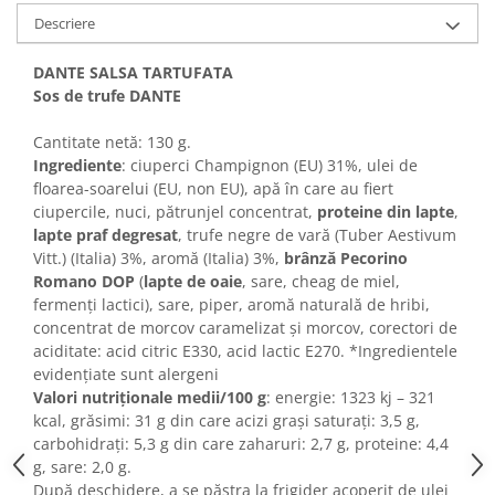
Descriere
Bere italiana
Vinuri italiene
DANTE SALSA TARTUFATA
Bauturi aperitive, alcoolice
Sos de trufe DANTE
Apa italiana
Cantitate netă: 130 g.
Sucuri si bauturi racoritoare
Ingrediente
: ciuperci Champignon (EU) 31%, ulei de
Ceai
floarea-soarelui (EU, non EU), apă în care au fiert
Panettone cozonac italian,
ciupercile, nuci, pătrunjel concentrat,
proteine din lapte
,
Pandoro si Balocco
lapte praf degresat
, trufe negre de vară (Tuber Aestivum
Vitt.) (Italia) 3%, aromă (Italia) 3%,
brânză Pecorino
Produse fara gluten
Romano DOP
(
lapte de oaie
, sare, cheag de miel,
Produse de panificatie
fermenți lactici), sare, piper, aromă naturală de hribi,
concentrat de morcov caramelizat și morcov, corectori de
Produse de patiserie
aciditate: acid citric E330, acid lactic E270. *Ingredientele
evidențiate sunt alergeni
Valori nutriționale medii/100 g
: energie: 1323 kj – 321
kcal, grăsimi: 31 g din care acizi grași saturați: 3,5 g,
carbohidrați: 5,3 g din care zaharuri: 2,7 g, proteine: 4,4
g, sare: 2,0 g.
După deschidere, a se păstra la frigider acoperit de ulei