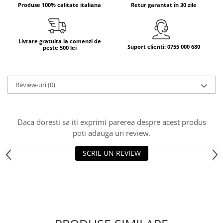
Produse 100% calitate italiana
Retur garantat în 30 zile
Bere italiana
Vinuri italiene
Bauturi aperitive, alcoolice
Livrare gratuita la comenzi de
Suport clienti: 0755 000 680
peste 500 lei
Apa italiana
Sucuri si bauturi racoritoare
Ceai
Review-uri
(0)
Panettone cozonac italian,
Pandoro si Balocco
Produse fara gluten
Daca doresti sa iti exprimi parerea despre acest produs
poti adauga un review.
Produse de panificatie
Produse de patiserie
SCRIE UN REVIEW