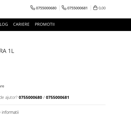
0755000680
0755000681
0,00
LOG
CARIERE
PROMOTII
RA 1L
are
de ajutor?
0755000680
/
0755000681
informatii