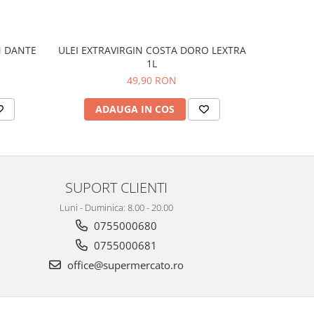
ULEI EXTRAVIRGIN COSTA DORO LEXTRA
N DANTE
ULEI DE 
1L
49,90 RON
ADAUGA IN COS
AD
SUPORT CLIENTI
Luni - Duminica: 8.00 - 20.00
0755000680
0755000681
office@supermercato.ro