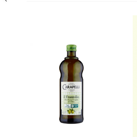
Bere italiana
Vinuri italiene
Bauturi aperitive, alcoolice
Apa italiana
Sucuri si bauturi racoritoare
Ceai
Panettone cozonac italian,
Pandoro si Balocco
Produse fara gluten
Produse de panificatie
Produse de patiserie