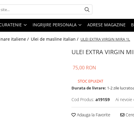
CURATENIE
INGRIJIRE PERSONALA
ADRESE MAGAZINE
B
inare italiene /
Ulei de masline italian /
ULEI EXTRA VIRGIN MIRA 1L
ULEI EXTRA VIRGIN MI
75,00 RON
STOC EPUIZAT
Durata de livrare:
1-2 zile lucrato
Cod Produs:
a19159
Ai nevoie 
Adauga la Favorite
Cere 