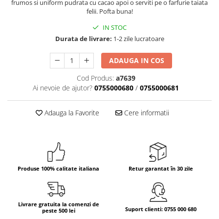
frumos si uniform pudrata cu cacao apoi o serviti pe o farfurie taiata
felii. Pofta buna!
Bere italiana
IN STOC
Vinuri italiene
Durata de livrare:
1-2 zile lucratoare
Bauturi aperitive, alcoolice
Apa italiana
ADAUGA IN COS
Sucuri si bauturi racoritoare
Cod Produs:
a7639
Ceai
Ai nevoie de ajutor?
0755000680
/
0755000681
Panettone cozonac italian,
Pandoro si Balocco
Adauga la Favorite
Cere informatii
Produse fara gluten
Produse de panificatie
Produse de patiserie
Produse 100% calitate italiana
Retur garantat în 30 zile
Livrare gratuita la comenzi de
Suport clienti: 0755 000 680
peste 500 lei