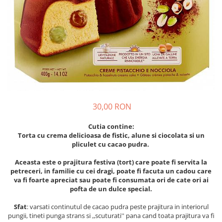
Crapate
Hartie igienica
Geluri de dus pentru Barbati si
Fructe si legume din Italia
Femei din Italia
Solutii curatat suprafete baie
Sosuri Italiene
Spumant de baie
Solutii anticalcar
Sosuri de rosii si pasta de tomate
Sapun Lichid sau Solid
Igiena casei
Antibacterian Pentru Fata sau
Sosuri paste
Solutie curatat geamuri
Maini
Servetele umede, nazale
Produse proaspete
Degresant mobila
Parfumuri Italiene
Blaturi de pizza
Degresant universal
Produse Igiena Dentara
Branzeturi italiene
Parfum, odorizant camera
Pasta de dinti
Mezeluri italiene
30,00 RON
Detergenti pardoseli
Periute de Dinti
Dulciuri italiene
Solutii anti insecte
Cutia contine:
Apa de Gura
Biscuiti italieni
Torta cu crema delicioasa de fistic, alune si ciocolata si un
Igiena intima
pliculet cu cacao pudra.
Prajituri, napolitane, cornuri
italiene
Absorbante
Aceasta este o prajitura festiva (tort) care poate fi servita la
Bomboane italiene
Geluri intime
petreceri, in familie cu cei dragi, poate fi facuta un cadou care
va fi foarte apreciat sau poate fi consumata ori de cate ori ai
Ciocolata italiana
pofta de un dulce special.
Snacksuri italiene
Cafea italiana
Sfat
: varsati continutul de cacao pudra peste prajitura in interiorul
pungii, tineti punga strans si ,,scuturati'' pana cand toata prajitura va fi
Bauturi italiene