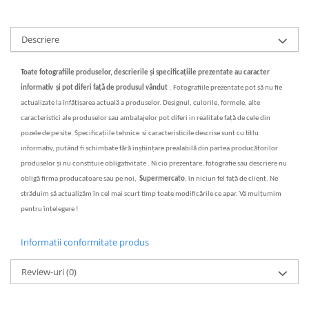
Descriere
Toate fotografiile produselor, descrierile
și specificațiile
prezentate au caracter
informativ
și
pot diferi fa
ț
ă
de produsul vândut
.
Fotografiile prezentate pot s
ă
nu fie
actualizate la înf
ăț
i
ș
area actual
ă
a produselor. Designul, culorile, formele, alte
caracteristici ale produselor sau ambalajelor pot diferi in realitate fa
ță
de cele din
pozele de pe site. Specifica
ț
iile tehnice si caracteristicile descrise sunt cu titlu
informativ, putând fi schimbate f
ă
r
ă
în
ș
tiin
ț
are prealabil
ă
din partea produc
ă
torilor
produselor
ș
i nu constituie obligativitate . Nicio prezentare, fotografie sau descriere nu
oblig
ă
firma producatoare sau pe noi,
Supermercato
, în niciun fel fa
ță
de client. Ne
str
ăduim să actualizăm în cel mai scurt timp toate modificările ce apar. Vă mulțumim
pentru înțelegere !
Informatii conformitate produs
Review-uri
(0)