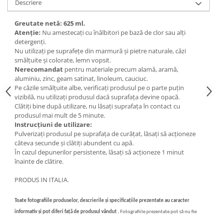
Descriere
Greutate netă: 625 ml.
Atenție:
Nu amestecați cu înălbitori pe bază de clor sau alți
detergenți.
Nu utilizați pe suprafețe din marmură și pietre naturale, căzi
smălțuite și colorate, lemn vopsit.
Nerecomandat
pentru materiale precum alamă, aramă,
aluminiu, zinc, geam satinat, linoleum, cauciuc.
Pe căzile smălțuite albe, verificați produsul pe o parte puțin
vizibilă, nu utilizați produsul dacă suprafața devine opacă.
Clătiți bine după utilizare, nu lăsați suprafața în contact cu
produsul mai mult de 5 minute.
Instrucțiuni de utilizare:
Pulverizați produsul pe suprafața de curățat, lăsați să acționeze
câteva secunde și clătiți abundent cu apă.
În cazul depunerilor persistente, lăsați să acționeze 1 minut
înainte de clătire.
PRODUS IN ITALIA.
Toate fotografiile produselor, descrierile și specificațiile prezentate au caracter
informativ și pot diferi față de produsul vândut .
Fotografiile prezentate pot să nu fie