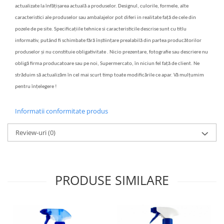
actualizate la înfățișarea actuală a produselor. Designul, culorile, formele, alte
caracteristici ale produselor sau ambalajelor pot diferi in realitate față de cele din
pozele de pe site. Specificațiile tehnice si caracteristicile descrise sunt cu titlu
informativ, putând fi schimbate fără înștiințare prealabilă din partea producătorilor
produselor și nu constituie obligativitate . Nicio prezentare, fotografie sau descriere nu
obligă firma producatoare sau pe noi, Supermercato, în niciun fel față de client. Ne
străduim să actualizăm în cel mai scurt timp toate modificările ce apar. Vă mulțumim
pentru înțelegere !
Informatii conformitate produs
Review-uri
(0)
PRODUSE SIMILARE