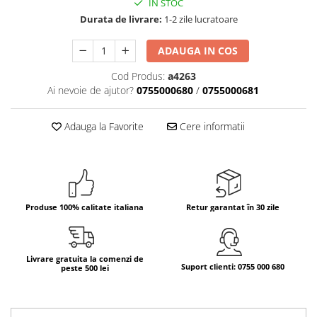
IN STOC
Durata de livrare:
1-2 zile lucratoare
Bere italiana
Vinuri italiene
ADAUGA IN COS
Bauturi aperitive, alcoolice
Cod Produs:
a4263
Apa italiana
Ai nevoie de ajutor?
0755000680
/
0755000681
Sucuri si bauturi racoritoare
Ceai
Adauga la Favorite
Cere informatii
Panettone cozonac italian,
Pandoro si Balocco
Produse fara gluten
Produse de panificatie
Produse 100% calitate italiana
Retur garantat în 30 zile
Produse de patiserie
Livrare gratuita la comenzi de
Suport clienti: 0755 000 680
peste 500 lei