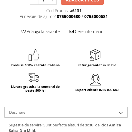
Bere italiana
Cod Produs:
a6131
Ai nevoie de ajutor?
0755000680
/
0755000681
Vinuri italiene
Bauturi aperitive, alcoolice
Adauga la Favorite
Cere informatii
Apa italiana
Sucuri si bauturi racoritoare
Ceai
Panettone cozonac italian,
Pandoro si Balocco
Produse 100% calitate italiana
Retur garantat în 30 zile
Produse fara gluten
Produse de panificatie
Livrare gratuita la comenzi de
Produse de patiserie
Suport clienti: 0755 000 680
peste 500 lei
Descriere
Sugestie de servire: Sunt perfecte alaturi de sosul delicios
Amica
Salsa Dip Mild
.