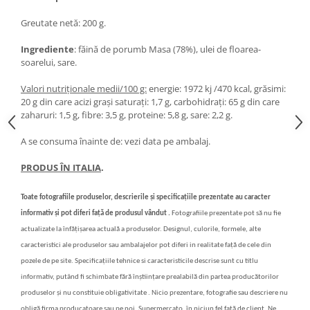
Greutate netă: 200 g.
Ingrediente
: făină de porumb Masa (78%), ulei de floarea-
soarelui, sare.
Valori nutriționale medii/100 g:
energie: 1972 kj /470 kcal, grăsimi:
20 g din care acizi grași saturați: 1,7 g, carbohidrați: 65 g din care
zaharuri: 1,5 g, fibre: 3,5 g, proteine: 5,8 g, sare: 2,2 g.
A se consuma înainte de: vezi data pe ambalaj.
PRODUS ÎN ITALIA
.
Toate fotografiile produselor, descrierile și specificațiile prezentate au caracter
informativ și pot diferi față de produsul vândut .
Fotografiile prezentate pot să nu fie
actualizate la înfățișarea actuală a produselor. Designul, culorile, formele, alte
caracteristici ale produselor sau ambalajelor pot diferi in realitate față de cele din
pozele de pe site. Specificațiile tehnice si caracteristicile descrise sunt cu titlu
informativ, putând fi schimbate fără înștiințare prealabilă din partea producătorilor
produselor și nu constituie obligativitate . Nicio prezentare, fotografie sau descriere nu
obligă firma producatoare sau pe noi, Supermercato, în niciun fel față de client. Ne