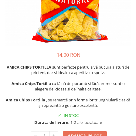
Crapate
Hartie igienica
Geluri de dus pentru Barbati si
Fructe si legume din Italia
Femei din Italia
Solutii curatat suprafete baie
Sosuri Italiene
Spumant de baie
Solutii anticalcar
Sosuri de rosii si pasta de tomate
Sapun Lichid sau Solid
Igiena casei
Antibacterian Pentru Fata sau
Sosuri paste
Solutie curatat geamuri
Maini
Servetele umede, nazale
Produse proaspete
Degresant mobila
Parfumuri Italiene
Blaturi de pizza
Degresant universal
Produse Igiena Dentara
14,00 RON
Branzeturi italiene
Parfum, odorizant camera
Pasta de dinti
Mezeluri italiene
Detergenti pardoseli
AMICA CHIPS TORTILLA
sunt perfecte pentru a vă bucura alături de
Periute de Dinti
Dulciuri italiene
prieteni, dar și ideale ca aperitiv cu spritz.
Solutii anti insecte
Apa de Gura
Biscuiti italieni
Amica Chips Tortilla
cu făină de porumb și fără arome, sunt o
Igiena intima
Prajituri, napolitane, cornuri
alegere delicioasă și de înaltă calitate.
italiene
Absorbante
Amica Chips Tortilla
, se remarcă prin forma lor triunghiulară clasică
Bomboane italiene
Geluri intime
și reprezintă o gustare excelentă.
Ciocolata italiana
IN STOC
Snacksuri italiene
Durata de livrare:
1-2 zile lucratoare
Cafea italiana
Bauturi italiene
ADAUGA IN COS