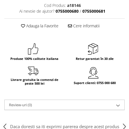
Cod Produs:
a18146
Bere italiana
Ai nevoie de ajutor?
0755000680
/
0755000681
Vinuri italiene
Bauturi aperitive, alcoolice
Adauga la Favorite
Cere informatii
Apa italiana
Sucuri si bauturi racoritoare
Ceai
Panettone cozonac italian,
Produse 100% calitate italiana
Retur garantat în 30 zile
Pandoro si Balocco
Produse fara gluten
Produse de panificatie
Livrare gratuita la comenzi de
Suport clienti: 0755 000 680
peste 500 lei
Produse de patiserie
Review-uri
(0)
Daca doresti sa iti exprimi parerea despre acest produs