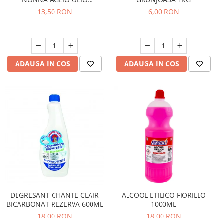
PEPERONCINO 90G
13,50 RON
6,00 RON
ADAUGA IN COS
ADAUGA IN COS
DEGRESANT CHANTE CLAIR
ALCOOL ETILICO FIORILLO
BICARBONAT REZERVA 600ML
1000ML
18,00 RON
18,00 RON