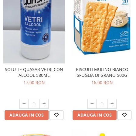
Bere italiana
Vinuri italiene
Bauturi aperitive, alcoolice
Apa italiana
Sucuri si bauturi racoritoare
Ceai
Panettone cozonac italian,
Pandoro si Balocco
BISCUITI MULINO BIANCO
SOLUTIE QUASAR VETRI CON
Produse fara gluten
SFOGLIA DI GRANO 500G
ALCOOL 580ML
Produse de panificatie
16,00 RON
17,00 RON
Produse de patiserie
ADAUGA IN COS
ADAUGA IN COS