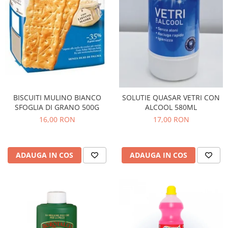
Bere italiana
Vinuri italiene
Bauturi aperitive, alcoolice
Apa italiana
Sucuri si bauturi racoritoare
Ceai
Panettone cozonac italian,
BISCUITI MULINO BIANCO
SOLUTIE QUASAR VETRI CON
Pandoro si Balocco
SFOGLIA DI GRANO 500G
ALCOOL 580ML
16,00 RON
17,00 RON
Produse fara gluten
Produse de panificatie
Produse de patiserie
ADAUGA IN COS
ADAUGA IN COS