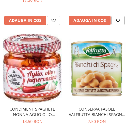
17,50 RON
ADAUGA IN COS
ADAUGA IN COS
CONDIMENT SPAGHETE
CONSERVA FASOLE
NONNA AGLIO OLIO
VALFRUTTA BIANCHI SPAGNA
PEPERONCINO 90G
400G
13,50 RON
7,50 RON