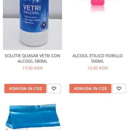
Bere italiana
Vinuri italiene
Bauturi aperitive, alcoolice
Apa italiana
Sucuri si bauturi racoritoare
Ceai
Panettone cozonac italian,
SOLUTIE QUASAR VETRI CON
ALCOOL ETILICO FIORILLO
Pandoro si Balocco
ALCOOL 580ML
500ML
17,00 RON
10,00 RON
Produse fara gluten
Produse de panificatie
Produse de patiserie
ADAUGA IN COS
ADAUGA IN COS