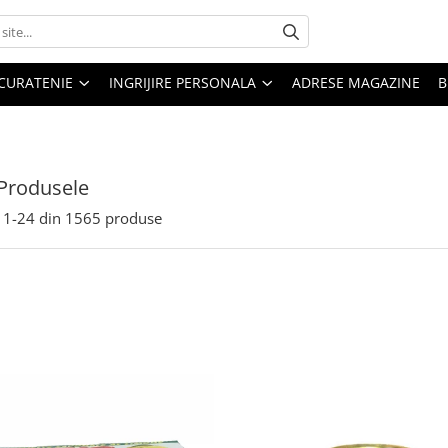
CURATENIE
INGRIJIRE PERSONALA
ADRESE MAGAZINE
B
Produsele
1-
24
din
1565
produse