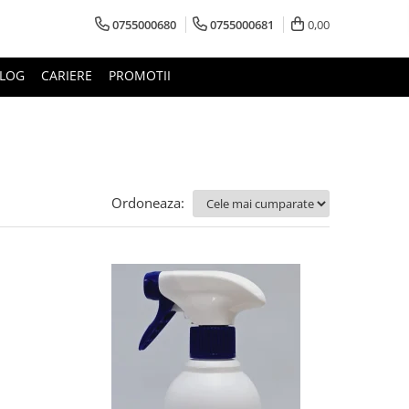
0755000680
0755000681
0,00
LOG
CARIERE
PROMOTII
Ordoneaza: