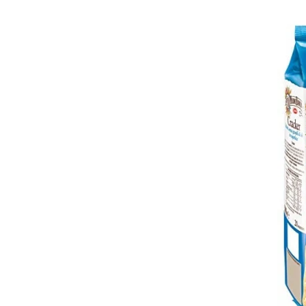
Bere italiana
Vinuri italiene
Bauturi aperitive, alcoolice
Apa italiana
Sucuri si bauturi racoritoare
Ceai
Panettone cozonac italian,
Pandoro si Balocco
Produse fara gluten
Produse de panificatie
Produse de patiserie