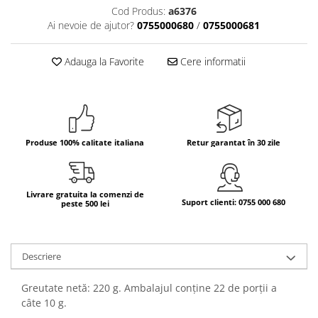
Cod Produs:
a6376
Bere italiana
Ai nevoie de ajutor?
0755000680
/
0755000681
Vinuri italiene
Bauturi aperitive, alcoolice
Adauga la Favorite
Cere informatii
Apa italiana
Sucuri si bauturi racoritoare
Ceai
Panettone cozonac italian,
Produse 100% calitate italiana
Retur garantat în 30 zile
Pandoro si Balocco
Produse fara gluten
Produse de panificatie
Livrare gratuita la comenzi de
Suport clienti: 0755 000 680
peste 500 lei
Produse de patiserie
Descriere
Greutate netă: 220 g. Ambalajul conține 22 de porții a
câte 10 g.