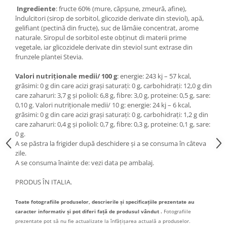
Ingrediente
: fructe 60% (mure, căpșune, zmeură, afine),
îndulcitori (sirop de sorbitol, glicozide derivate din steviol), apă,
gelifiant (pectină din fructe), suc de lămâie concentrat, arome
naturale. Siropul de sorbitol este obținut di materii prime
vegetale, iar glicozidele derivate din steviol sunt extrase din
frunzele plantei Stevia.
Valori nutriționale medii/ 100 g
: energie: 243 kj – 57 kcal,
grăsimi: 0 g din care acizi grași saturați: 0 g, carbohidrați: 12,0 g din
care zaharuri: 3,7 g și polioli: 6,8 g, fibre: 3,0 g, proteine: 0,5 g, sare:
0,10 g. Valori nutriționale medii/ 10 g: energie: 24 kj – 6 kcal,
grăsimi: 0 g din care acizi grași saturați: 0 g, carbohidrați: 1,2 g din
care zaharuri: 0,4 g și polioli: 0,7 g, fibre: 0,3 g, proteine: 0,1 g, sare:
0 g.
A se păstra la frigider după deschidere și a se consuma în câteva
zile.
A se consuma înainte de: vezi data pe ambalaj.
PRODUS ÎN ITALIA.
Toate fotografiile produselor, descrierile și specificațiile prezentate au
caracter informativ și pot diferi față de produsul vândut .
Fotografiile
prezentate pot să nu fie actualizate la înfățișarea actuală a produselor.