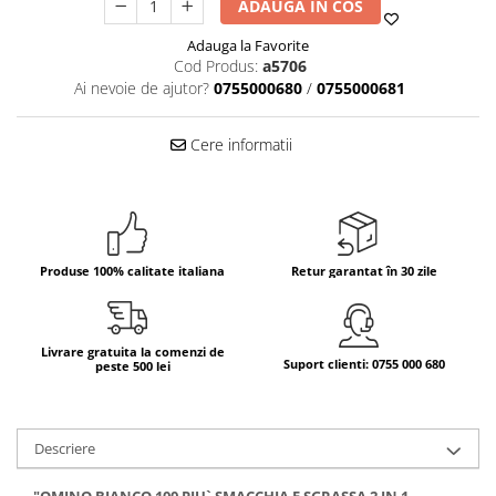
ADAUGA IN COS
Bere italiana
Adauga la Favorite
Vinuri italiene
Cod Produs:
a5706
Ai nevoie de ajutor?
0755000680
/
0755000681
Bauturi aperitive, alcoolice
Apa italiana
Cere informatii
Sucuri si bauturi racoritoare
Ceai
Panettone cozonac italian,
Pandoro si Balocco
Produse fara gluten
Produse 100% calitate italiana
Retur garantat în 30 zile
Produse de panificatie
Produse de patiserie
Livrare gratuita la comenzi de
Suport clienti: 0755 000 680
peste 500 lei
Descriere