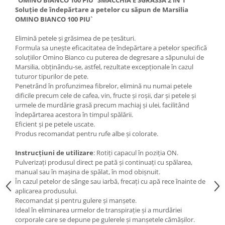
"OMINO BIANCO 100 PIU` SMACCHIA E SGRASSA 2 IN 1
Soluție de îndepărtare a petelor cu săpun de Marsilia
OMINO BIANCO 100 PIU`
Elimină petele și grăsimea de pe țesături.
Formula sa unește eficacitatea de îndepărtare a petelor specifică
soluțiilor Omino Bianco cu puterea de degresare a săpunului de
Marsilia, obținându-se, astfel, rezultate excepționale în cazul
tuturor tipurilor de pete.
Penetrând în profunzimea fibrelor, elimină nu numai petele
dificile precum cele de cafea, vin, fructe și roșii, dar și petele și
urmele de murdărie grasă precum machiaj și ulei, facilitând
îndepărtarea acestora în timpul spălării.
Eficient și pe petele uscate.
Produs recomandat pentru rufe albe și colorate.
Instrucțiuni de utilizare
: Rotiți capacul în poziția ON.
Pulverizați produsul direct pe pată și continuați cu spălarea,
manual sau în mașina de spălat, în mod obișnuit.
În cazul petelor de sânge sau iarbă, frecați cu apă rece înainte de
aplicarea produsului.
Recomandat și pentru gulere și manșete.
Ideal în eliminarea urmelor de transpirație și a murdăriei
corporale care se depune pe gulerele și manșetele cămășilor.