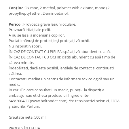
Conține
Oxirane, 2-methyl, polymer with oxirane, mono (2-
propylheptyl ether; 2-aminoetanol.
Pericol
: Provoacă grave leziuni oculare.
Provoacă iritații ale pielii.
A nu se lăsa la îndemâna copiilor.
Purtați mănuși de protecție și protejați-vă ochii.
Nu inspirați vaporii.
ÎN CAZ DE CONTACT CU PIELEA: spălați-vă abundent cu apă.
ÎN CAZ DE CONTACT CU OCHII: clătiți abundent cu apă timp de
câteva minute.
Îndepărtați, dacă este posibil, lentilele de contact și continuați
clătirea.
Contactați imediat un centru de informare toxicologică sau un
medic.
În cazul în care consultați un medic, puneți-i la dispoziție
ambalajul sau eticheta produsului. Ingrediente-
648/2004/EC(www.boltondet.com): 5% tensioactivi neionici, EDTA
și sărurile, Parfum.
Greutate netă: 500 ml.
PRODUS ÎN ITALIA