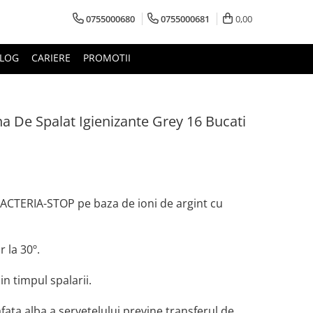
0755000680
0755000681
0,00
LOG
CARIERE
PROMOTII
a De Spalat Igienizante Grey 16 Bucati
BACTERIA-STOP pe baza de ioni de argint cu
 la 30º.
in timpul spalarii.
fata alba a servetelului previne transferul de