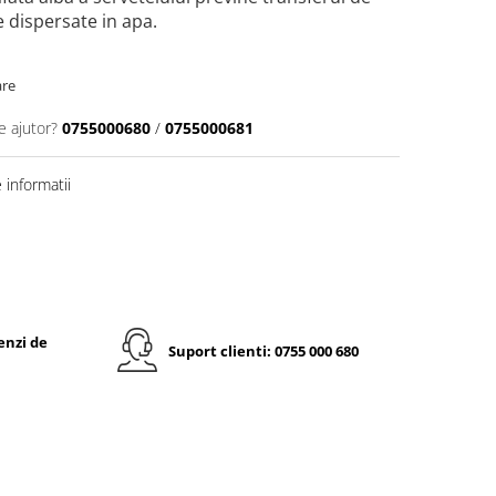
e dispersate in apa.
are
e ajutor?
0755000680
/
0755000681
informatii
enzi de
Suport clienti: 0755 000 680