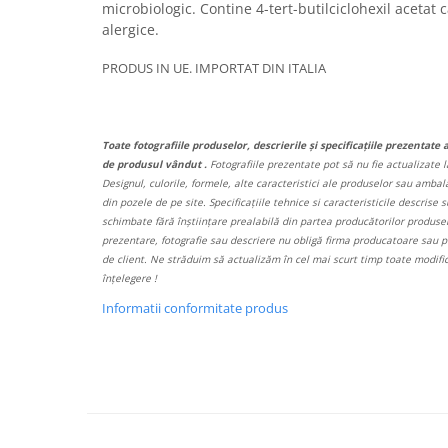
microbiologic. Contine 4-tert-butilciclohexil acetat 
alergice.
PRODUS IN UE. IMPORTAT DIN ITALIA
Toate fotografiile produselor, descrierile și specificațiile prezentate 
de produsul vândut .
Fotografiile prezentate pot să nu fie actualizate l
Designul, culorile, formele, alte caracteristici ale produselor sau ambalaj
din pozele de pe site. Specificațiile tehnice si caracteristicile descrise s
schimbate fără înștiințare prealabilă din partea producătorilor produselo
prezentare, fotografie sau descriere nu obligă firma producatoare sau pe
de client. Ne străduim să actualizăm în cel mai scurt timp toate modif
înțelegere !
Informatii conformitate produs