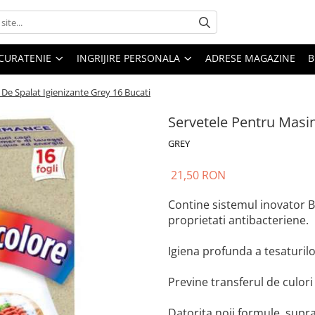
CURATENIE
INGRIJIRE PERSONALA
ADRESE MAGAZINE
B
De Spalat Igienizante Grey 16 Bucati
Servetele Pentru Masin
GREY
21,50 RON
Contine sistemul inovator 
proprietati antibacteriene.
Igiena profunda a tesaturilor
Previne transferul de culori 
Datorita noii formule, supra