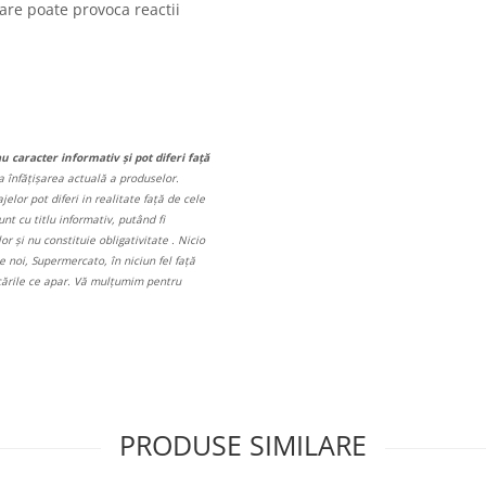
care poate provoca reactii
au caracter informativ și pot diferi față
a înfățișarea actuală a produselor.
elor pot diferi in realitate față de cele
unt cu titlu informativ, putând fi
r și nu constituie obligativitate . Nicio
 noi, Supermercato, în niciun fel față
icările ce apar. Vă mulțumim pentru
PRODUSE SIMILARE