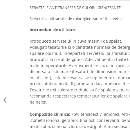
SERVETELE ANTITRANSFER DE CULORI IGIENIZZANTE
Bere italiana
Vinuri italiene
Servetele antitransfer de culori igienizante 16 servetele
Bauturi aperitive, alcoolice
Instructiuni de utilizare
:
Apa italiana
Sucuri si bauturi racoritoare
Introduceti servetelul in cuva masinii de spalat.
Ceai
Adaugati tesaturile si o cantitate normala de deter
spalare obisnuit. Indepartati servetelul la sfarsitul 
Panettone cozonac italian,
aruncati-l la cosul de gunoi. Adecvat pentru toate ti
Pandoro si Balocco
toate temperaturile.Avertisment: in cazul in care ca
Produse fara gluten
dispersata este mare (tesaturi de dimensiuni mari s
insuficient), este necesar sa se suplimenteze numaru
Produse de panificatie
produsului nu poate fi garantata daca numarul de se
Produse de patiserie
Tesaturile noi colorate trebuie sa fie spalate separat
recomanda respectarea temperaturilor de spalare i
hainelor.
Compozitie chimica
: <5% tensioactivi anionici. Alt
izometil ionona, geraniol, linalool, conservanti: ben
metilizotiazolinona, clorura de argint. A nu se lasa 