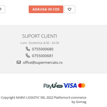
ADAUGA IN COS
AD
SUPORT CLIENTI
Luni - Duminica: 8.00 - 20.00
0755000680
0755000681
office@supermercato.ro
 Copyright MARVI LOGISTIC SRL 2022
Platforma E-commerce
by Gomag