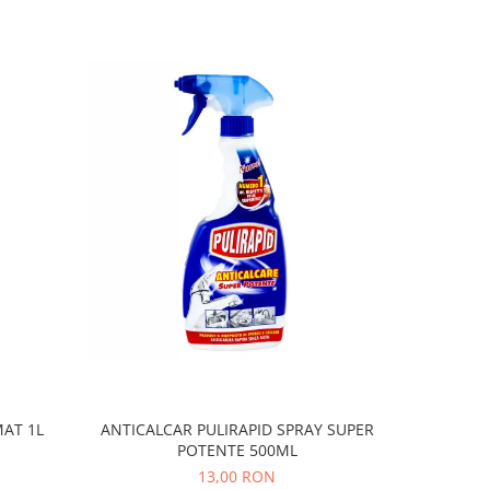
AT 1L
ANTICALCAR PULIRAPID SPRAY SUPER
DETERGE
POTENTE 500ML
MUSC
13,00 RON