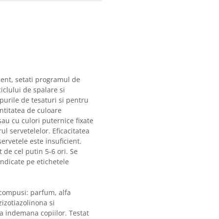
gent, setati programul de
ciclului de spalare si
purile de tesaturi si pentru
ntitatea de culoare
au cu culori puternice fixate
l servetelelor. Eficacitatea
rvetele este insuficient.
 de cel putin 5-6 ori. Se
ndicate pe etichetele
i compusi: parfum, alfa
zizotiazolinona si
la indemana copiilor. Testat