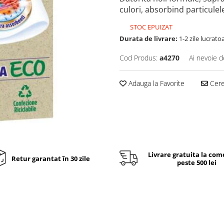
culori, absorbind particulel
STOC EPUIZAT
Durata de livrare:
1-2 zile lucrato
Cod Produs:
a4270
Ai nevoie d
Adauga la Favorite
Cere 
Livrare gratuita la com
Retur garantat în 30 zile
peste 500 lei