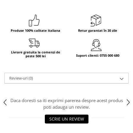
Bere italiana
Vinuri italiene
Bauturi aperitive, alcoolice
Produse 100% calitate italiana
Retur garantat în 30 zile
Apa italiana
Sucuri si bauturi racoritoare
Ceai
Livrare gratuita la comenzi de
Panettone cozonac italian,
Suport clienti: 0755 000 680
peste 500 lei
Pandoro si Balocco
Produse fara gluten
Review-uri
(0)
Produse de panificatie
Produse de patiserie
Daca doresti sa iti exprimi parerea despre acest produs
poti adauga un review.
SCRIE UN REVIEW