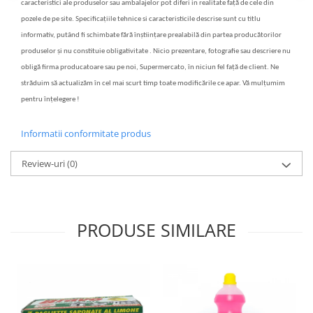
caracteristici ale produselor sau ambalajelor pot diferi in realitate față de cele din
pozele de pe site. Specificațiile tehnice si caracteristicile descrise sunt cu titlu
informativ, putând fi schimbate fără înștiințare prealabilă din partea producătorilor
produselor și nu constituie obligativitate . Nicio prezentare, fotografie sau descriere nu
obligă firma producatoare sau pe noi, Supermercato, în niciun fel față de client. Ne
străduim să actualizăm în cel mai scurt timp toate modificările ce apar. Vă mulțumim
pentru înțelegere !
Informatii conformitate produs
Review-uri
(0)
PRODUSE SIMILARE