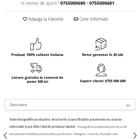
Ai nevoie de ajutor?
0755000680
/
0755000681
Bere italiana
Vinuri italiene
Adauga la Favorite
Cere informatii
Bauturi aperitive, alcoolice
Apa italiana
Sucuri si bauturi racoritoare
Ceai
Produse 100% calitate italiana
Retur garantat în 30 zile
Panettone cozonac italian,
Pandoro si Balocco
Produse fara gluten
Livrare gratuita la comenzi de
Suport clienti: 0755 000 680
peste 500 lei
Produse de panificatie
Produse de patiserie
Descriere
Toate fotografiile produselor, descrierile și specificațiile prezentate au caracter
informativ și pot diferi față de produsul vândut .
Fotografiile prezentate pot să nu fie
actualizate la înfățișarea actuală a produselor. Designul, culorile, formele, alte