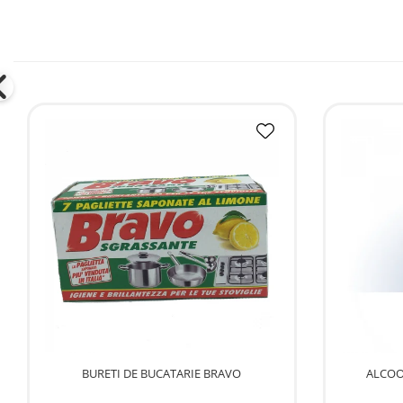
Bere italiana
Vinuri italiene
Bauturi aperitive, alcoolice
Apa italiana
Sucuri si bauturi racoritoare
Ceai
Panettone cozonac italian,
Pandoro si Balocco
Produse fara gluten
Produse de panificatie
Produse de patiserie
BURETI DE BUCATARIE BRAVO
ALCOO