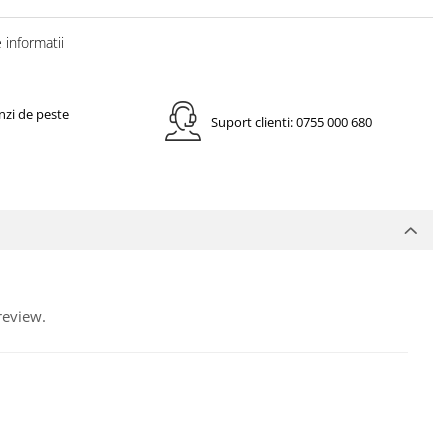
informatii
nzi de peste
Suport clienti: 0755 000 680
review.