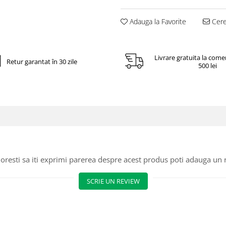
Adauga la Favorite
Cere 
Livrare gratuita la come
Retur garantat în 30 zile
500 lei
oresti sa iti exprimi parerea despre acest produs poti adauga un 
SCRIE UN REVIEW