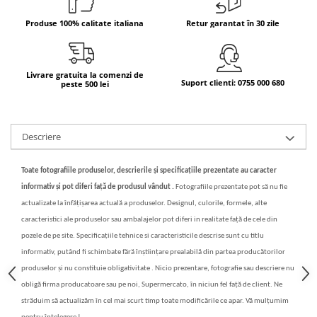
Bere italiana
Produse 100% calitate italiana
Retur garantat în 30 zile
Vinuri italiene
Bauturi aperitive, alcoolice
Livrare gratuita la comenzi de
Apa italiana
Suport clienti: 0755 000 680
peste 500 lei
Sucuri si bauturi racoritoare
Ceai
Panettone cozonac italian,
Descriere
Pandoro si Balocco
Produse fara gluten
Toate fotografiile produselor, descrierile și specificațiile prezentate au caracter
Produse de panificatie
informativ și pot diferi față de produsul vândut .
Fotografiile prezentate pot să nu fie
actualizate la înfățișarea actuală a produselor. Designul, culorile, formele, alte
Produse de patiserie
caracteristici ale produselor sau ambalajelor pot diferi in realitate față de cele din
pozele de pe site. Specificațiile tehnice si caracteristicile descrise sunt cu titlu
informativ, putând fi schimbate fără înștiințare prealabilă din partea producătorilor
produselor și nu constituie obligativitate . Nicio prezentare, fotografie sau descriere nu
obligă firma producatoare sau pe noi, Supermercato, în niciun fel față de client. Ne
străduim să actualizăm în cel mai scurt timp toate modificările ce apar. Vă mulțumim