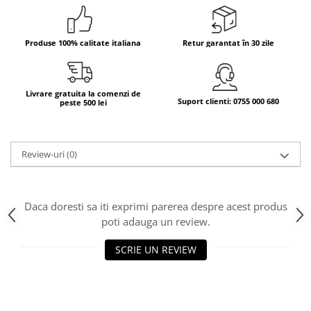
Bere italiana
Vinuri italiene
Produse 100% calitate italiana
Retur garantat în 30 zile
Bauturi aperitive, alcoolice
Apa italiana
Sucuri si bauturi racoritoare
Livrare gratuita la comenzi de
Suport clienti: 0755 000 680
peste 500 lei
Ceai
Panettone cozonac italian,
Pandoro si Balocco
Review-uri
(0)
Produse fara gluten
Produse de panificatie
Daca doresti sa iti exprimi parerea despre acest produs
Produse de patiserie
poti adauga un review.
SCRIE UN REVIEW