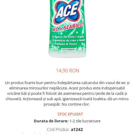
Crapate
Hartie igienica
Geluri de dus pentru Barbati si
Fructe si legume din Italia
Femei din Italia
Solutii curatat suprafete baie
Sosuri Italiene
Spumant de baie
Solutii anticalcar
Sosuri de rosii si pasta de tomate
Sapun Lichid sau Solid
Igiena casei
Antibacterian Pentru Fata sau
Sosuri paste
Solutie curatat geamuri
Maini
Servetele umede, nazale
Produse proaspete
Degresant mobila
Parfumuri Italiene
Blaturi de pizza
Degresant universal
Produse Igiena Dentara
Branzeturi italiene
Parfum, odorizant camera
Pasta de dinti
Mezeluri italiene
Detergenti pardoseli
Periute de Dinti
14,90 RON
Dulciuri italiene
Solutii anti insecte
Apa de Gura
Biscuiti italieni
Un produs foarte bun pentru îndepărtarea calcarului din vasul de wc și
Igiena intima
Prajituri, napolitane, cornuri
eliminarea mirosurilor neplăcute. Acest produs este indispensabil
oricărei băi și poate fi folosit de asemenea pentru țevile de la cadă și
italiene
Absorbante
chiuvetă. Acționează și sub apă, igienizează toată toaleta, dă un miros
Bomboane italiene
Geluri intime
proaspăt. Nu contine clor.
Ciocolata italiana
STOC EPUIZAT
Snacksuri italiene
Durata de livrare:
1-2 zile lucratoare
Cafea italiana
Cod Produs:
a1242
Bauturi italiene