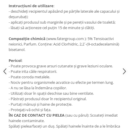
Instrucțiuni de utilizare
:
- deschideți recipientul apăsând pe părțile laterale ale capacului și
deșurubați;
- aplicați produsul sub marginile și pe pereții vasului de toaletă;
- lăsați să acționeze cel puțin 15 de minute și clătiți.
Compoziție chimică
(www.fatergroup.com ): 5% Tensioactivi
neionici, Parfum. Conține: Acid Clorhidric, 2,2`-(9-octadecelamină)
bisetanol.
Pericol
:
- Poate provoca grave arsuri cutanate și grave leziuni oculare.
- Poate irita căile respiratorii.
- Poate coroda metalele.
- Nociv pentru organismele acvatice cu efecte pe termen lung.
- A nu se lăsa la îndemâna copiilor.
- Utilizați doar în spații deschise sau bine ventilate.
- Păstrați produsul doar în recipientul original.
- Purtați mănuși și haine de protecție.
- Protejați-vă ochii și fața.
ÎN CAZ DE CONTACT CU PIELEA
(sau cu părul): Scoateți imediat
hainele contaminate.
Spălați pielea/faceți un duș. Spălați hainele înainte de a le îmbrăca