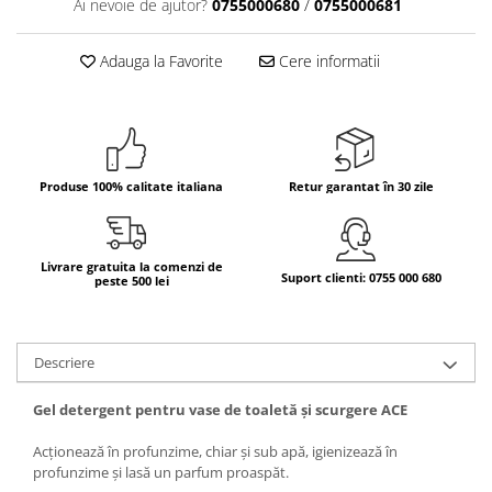
Ai nevoie de ajutor?
0755000680
/
0755000681
Bere italiana
Adauga la Favorite
Cere informatii
Vinuri italiene
Bauturi aperitive, alcoolice
Apa italiana
Sucuri si bauturi racoritoare
Ceai
Produse 100% calitate italiana
Retur garantat în 30 zile
Panettone cozonac italian,
Pandoro si Balocco
Produse fara gluten
Livrare gratuita la comenzi de
Suport clienti: 0755 000 680
peste 500 lei
Produse de panificatie
Produse de patiserie
Descriere
Gel detergent pentru vase de toaletă și scurgere ACE
Acționează în profunzime, chiar și sub apă, igienizează în
profunzime și lasă un parfum proaspăt.