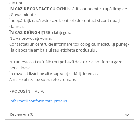
din nou.
ÎN CAZ DE CONTACT CU OCHII
: clătiți abundent cu apă timp de
câteva minute.
Îndepărtați, dacă este cazul, lentilele de contact și continuați
clătirea.
ÎN CAZ DE ÎNGHIȚIRE
: clătiți gura.
NU vă provocați voma.
Contactați un centru de informare toxicologică/medicul și puneți-
i la dispoziție ambalajul sau eticheta produsului.
Nu amestecați cu înălbitori pe bază de clor. Se pot forma gaze
periculoase.
În cazul utilizării pe alte suprafețe, clătiți imediat.
A nu se utiliza pe suprafețe cromate.
PRODUS ÎN ITALIA.
Informatii conformitate produs
Review-uri
(0)