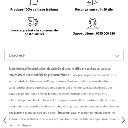
Bere italiana
Produse 100% calitate italiana
Retur garantat în 30 zile
Vinuri italiene
Bauturi aperitive, alcoolice
Livrare gratuita la comenzi de
Apa italiana
Suport clienti: 0755 000 680
peste 500 lei
Sucuri si bauturi racoritoare
Ceai
Panettone cozonac italian,
Descriere
Pandoro si Balocco
Produse fara gluten
Toate fotografiile produselor, descrierile
și specificațiile
prezentate au caracter
informativ
și
pot diferi fa
ț
ă
de produsul vândut
.
Fotografiile prezentate pot s
ă
nu fie
Produse de panificatie
actualizate la înf
ăț
i
ș
area actual
ă
a produselor. Designul, culorile, formele, alte
Produse de patiserie
caracteristici ale produselor sau ambalajelor pot diferi in realitate fa
ță
de cele din
pozele de pe site. Specifica
ț
iile tehnice si caracteristicile descrise sunt cu titlu
informativ, putând fi schimbate f
ă
r
ă
în
ș
tiin
ț
are prealabil
ă
din partea produc
ă
torilor
produselor
ș
i nu constituie obligativitate . Nicio prezentare, fotografie sau descriere nu
oblig
ă
firma producatoare sau pe noi,
Supermercato
, în niciun fel fa
ță
de client. Ne
str
ăduim să actualizăm în cel mai scurt timp toate modificările care apar. Vă mulțumim
pentru înțelegere !