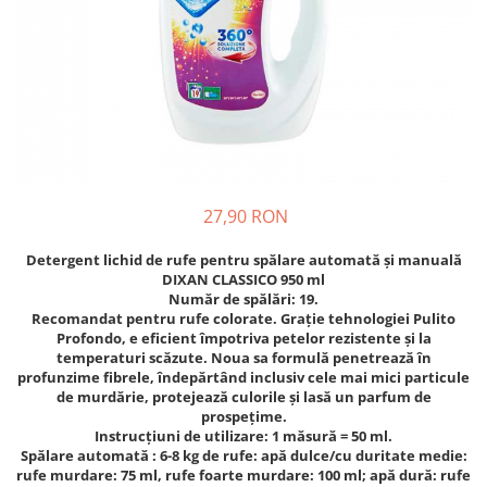
Crapate
Hartie igienica
Geluri de dus pentru Barbati si
Fructe si legume din Italia
Femei din Italia
Solutii curatat suprafete baie
Sosuri Italiene
Spumant de baie
Solutii anticalcar
Sosuri de rosii si pasta de tomate
Sapun Lichid sau Solid
Igiena casei
Antibacterian Pentru Fata sau
Sosuri paste
Solutie curatat geamuri
Maini
Servetele umede, nazale
Produse proaspete
Degresant mobila
Parfumuri Italiene
Blaturi de pizza
Degresant universal
Produse Igiena Dentara
Branzeturi italiene
Parfum, odorizant camera
27,90 RON
Pasta de dinti
Mezeluri italiene
Detergenti pardoseli
Periute de Dinti
Dulciuri italiene
Detergent lichid de rufe pentru spălare automată și manuală
Solutii anti insecte
DIXAN CLASSICO 950 ml
Apa de Gura
Biscuiti italieni
Număr de spălări: 19.
Igiena intima
Prajituri, napolitane, cornuri
Recomandat pentru rufe colorate. Grație tehnologiei Pulito
Profondo, e eficient împotriva petelor rezistente și la
italiene
Absorbante
temperaturi scăzute. Noua sa formulă penetrează în
Bomboane italiene
Geluri intime
profunzime fibrele, îndepărtând inclusiv cele mai mici particule
Ciocolata italiana
de murdărie, protejează culorile și lasă un parfum de
prospețime.
Snacksuri italiene
Instrucțiuni de utilizare: 1 măsură = 50 ml.
Cafea italiana
Spălare automată : 6-8 kg de rufe: apă dulce/cu duritate medie:
rufe murdare: 75 ml, rufe foarte murdare: 100 ml; apă dură: rufe
Bauturi italiene