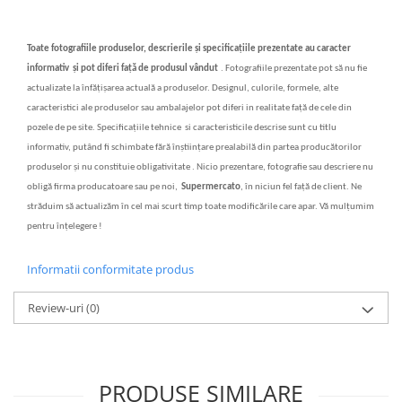
Toate fotografiile produselor, descrierile
și specificațiile
prezentate au caracter
informativ
și
pot diferi fa
ț
ă
de produsul vândut
.
Fotografiile prezentate pot s
ă
nu fie
actualizate la înf
ăț
i
ș
area actual
ă
a produselor. Designul, culorile, formele, alte
caracteristici ale produselor sau ambalajelor pot diferi in realitate fa
ță
de cele din
pozele de pe site. Specifica
ț
iile tehnice si caracteristicile descrise sunt cu titlu
informativ, putând fi schimbate f
ă
r
ă
în
ș
tiin
ț
are prealabil
ă
din partea produc
ă
torilor
produselor
ș
i nu constituie obligativitate . Nicio prezentare, fotografie sau descriere nu
oblig
ă
firma producatoare sau pe noi,
Supermercato
, în niciun fel fa
ță
de client. Ne
str
ăduim să actualizăm în cel mai scurt timp toate modificările care apar. Vă mulțumim
pentru înțelegere !
Informatii conformitate produs
Review-uri
(0)
PRODUSE SIMILARE