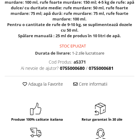
murdare: 100 ml, rufe foarte murdare: 150 ml; 4-5 kg de rufe: apă
dulce/ cu duritate medie: rufe murdare: 50 ml, rufe foarte
Bere italiana
murdare: 75 ml; apă dură: rufe murdare: 75 ml, rufe foarte
Vinuri italiene
murdare: 100 ml.
Pentru o cantitate de rufe de 9-10 kg, se suplimentează dozele
Bauturi aperitive, alcoolice
cu 50 ml.
Apa italiana
Spălare manuală : 25 ml de produs în 10 litri de apă.
Sucuri si bauturi racoritoare
STOC EPUIZAT
Ceai
Durata de livrare:
1-2 zile lucratoare
Panettone cozonac italian,
Cod Produs:
a5371
Pandoro si Balocco
Ai nevoie de ajutor?
0755000680
/
0755000681
Produse fara gluten
Produse de panificatie
Adauga la Favorite
Cere informatii
Produse de patiserie
Produse 100% calitate italiana
Retur garantat în 30 zile