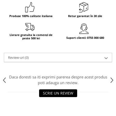
Bere italiana
Vinuri italiene
Produse 100% calitate italiana
Retur garantat în 30 zile
Bauturi aperitive, alcoolice
Apa italiana
Sucuri si bauturi racoritoare
Livrare gratuita la comenzi de
Suport clienti: 0755 000 680
peste 500 lei
Ceai
Panettone cozonac italian,
Pandoro si Balocco
Review-uri
(0)
Produse fara gluten
Produse de panificatie
Daca doresti sa iti exprimi parerea despre acest produs
Produse de patiserie
poti adauga un review.
SCRIE UN REVIEW