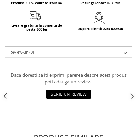
Produse 100% calitate italiana
Retur garantat în 30 zile
Bere italiana
Vinuri italiene
Bauturi aperitive, alcoolice
Livrare gratuita la comenzi de
Suport clienti: 0755 000 680
peste 500 lei
Apa italiana
Sucuri si bauturi racoritoare
Ceai
Review-uri
(0)
Panettone cozonac italian,
Pandoro si Balocco
Produse fara gluten
Daca doresti sa iti exprimi parerea despre acest produs
poti adauga un review.
Produse de panificatie
Produse de patiserie
SCRIE UN REVIEW