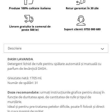
Bere italiana
Produse 100% calitate italiana
Retur garantat în 30 zile
Vinuri italiene
Bauturi aperitive, alcoolice
Livrare gratuita la comenzi de
Apa italiana
Suport clienti: 0755 000 680
peste 500 lei
Sucuri si bauturi racoritoare
Ceai
Panettone cozonac italian,
Descriere
Pandoro si Balocco
DASH LAVANDA
Produse fara gluten
Detergent lichid de rufe pentru spălare automată și manuală cu
Produse de panificatie
parfum de levănțică DASH.
Produse de patiserie
Greutate netă: 1705 ml.
Număr de spălări: 31
Doze recomandate:
urmați instrucțiunile grafice pentru dozaj în
funcție de duritatea apei, de cantitatea de rufe și tipul de
murdărie.
Ideal și pentru pre-tratarea petelor dificile, poate fi folosit și direct
în cuva mașinii de spălat.