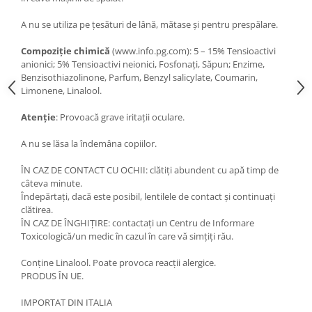
A nu se utiliza pe țesături de lână, mătase și pentru prespălare.
Compoziție chimică
(www.info.pg.com): 5 – 15% Tensioactivi
anionici; 5% Tensioactivi neionici, Fosfonați, Săpun; Enzime,
Benzisothiazolinone, Parfum, Benzyl salicylate, Coumarin,
Limonene, Linalool.
Atenție
: Provoacă grave iritații oculare.
A nu se lăsa la îndemâna copiilor.
ÎN CAZ DE CONTACT CU OCHII: clătiți abundent cu apă timp de
câteva minute.
Îndepărtați, dacă este posibil, lentilele de contact și continuați
clătirea.
ÎN CAZ DE ÎNGHIȚIRE: contactați un Centru de Informare
Toxicologică/un medic în cazul în care vă simțiți rău.
Conține Linalool. Poate provoca reacții alergice.
PRODUS ÎN UE.
IMPORTAT DIN ITALIA