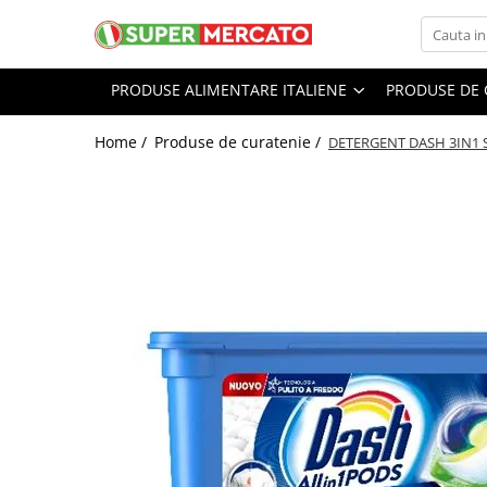
Produse alimentare italiene
Produse de curatenie
Ingrijire personala
PRODUSE ALIMENTARE ITALIENE
PRODUSE DE 
Ingrediente culinare italiene
Spalare si intretinere rufe
Ingrijirea tenului
Home /
Produse de curatenie /
DETERGENT DASH 3IN1 
Ulei de masline italian
Balsam de Rufe
Creme de fata
Otet balsamic
Detergent rufe
Spuma, sapun gel de ras
Zahar si Indulcitori
Solutii profesionale de scos pete
Dischete demachiante
Condimente si ierburi italiene
Produse curatenie bucatarie
Produse pentru Ingrijirea Parului
Faina italiana
Detergent de Vase
Sampon de par
Orez
Degresant bucatarie
Balsam, masca de par
Conserve italiene
Bureti de vase, lavete
Fixativ Par
Conserve de legume
Servetele de masa role prosoape
Igiena corpului
de bucatarie din hartie
Conserve de carne
Deodorant, antiperspirant
Solutie curatat inox
Conserve de peste
Creme de corp
Produse curatenie baie
Dulceata, Miere, Compot
Crema de Maini Hidratanta
Odorizante de Baie
Reparatoare Pentru Maini Uscate si
Paste italiene