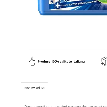
Crapate
Hartie igienica
Geluri de dus pentru Barbati si
Fructe si legume din Italia
Femei din Italia
Solutii curatat suprafete baie
Sosuri Italiene
Spumant de baie
Solutii anticalcar
Sosuri de rosii si pasta de tomate
Sapun Lichid sau Solid
Igiena casei
Antibacterian Pentru Fata sau
Sosuri paste
Solutie curatat geamuri
Maini
Servetele umede, nazale
Produse proaspete
Degresant mobila
Parfumuri Italiene
Blaturi de pizza
Degresant universal
Produse Igiena Dentara
Branzeturi italiene
Parfum, odorizant camera
Pasta de dinti
Mezeluri italiene
Detergenti pardoseli
Periute de Dinti
Dulciuri italiene
Solutii anti insecte
Produse 100% calitate italiana
Apa de Gura
Biscuiti italieni
Igiena intima
Prajituri, napolitane, cornuri
italiene
Absorbante
Bomboane italiene
Geluri intime
Ciocolata italiana
Review-uri
(0)
Snacksuri italiene
Cafea italiana
Daca doresti sa iti exprimi parerea despre acest 
Bauturi italiene