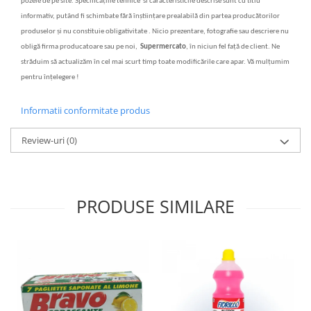
pozele de pe site. Specifica
ț
iile tehnice si caracteristicile descrise sunt cu titlu
informativ, putând fi schimbate f
ă
r
ă
în
ș
tiin
ț
are prealabil
ă
din partea produc
ă
torilor
produselor
ș
i nu constituie obligativitate . Nicio prezentare, fotografie sau descriere nu
oblig
ă
firma producatoare sau pe noi,
Supermercato
, în niciun fel fa
ță
de client. Ne
str
ăduim să actualizăm în cel mai scurt timp toate modificările care apar. Vă mulțumim
pentru înțelegere !
Informatii conformitate produs
Review-uri
(0)
PRODUSE SIMILARE