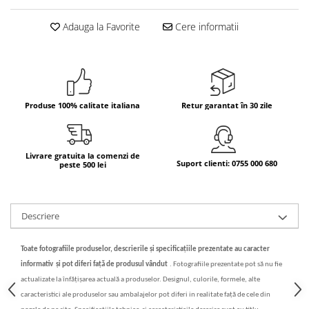
Bere italiana
Adauga la Favorite
Cere informatii
Vinuri italiene
Bauturi aperitive, alcoolice
Apa italiana
Sucuri si bauturi racoritoare
Produse 100% calitate italiana
Retur garantat în 30 zile
Ceai
Panettone cozonac italian,
Pandoro si Balocco
Livrare gratuita la comenzi de
Produse fara gluten
Suport clienti: 0755 000 680
peste 500 lei
Produse de panificatie
Produse de patiserie
Descriere
Toate fotografiile produselor, descrierile
și specificațiile
prezentate au caracter
informativ
și
pot diferi fa
ț
ă
de produsul vândut
.
Fotografiile prezentate pot s
ă
nu fie
actualizate la înf
ăț
i
ș
area actual
ă
a produselor. Designul, culorile, formele, alte
caracteristici ale produselor sau ambalajelor pot diferi in realitate fa
ță
de cele din