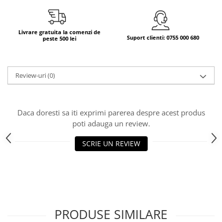
Bere italiana
Vinuri italiene
Livrare gratuita la comenzi de
Suport clienti: 0755 000 680
peste 500 lei
Bauturi aperitive, alcoolice
Apa italiana
Sucuri si bauturi racoritoare
Review-uri
(0)
Ceai
Panettone cozonac italian,
Pandoro si Balocco
Daca doresti sa iti exprimi parerea despre acest produs
Produse fara gluten
poti adauga un review.
Produse de panificatie
SCRIE UN REVIEW
Produse de patiserie
PRODUSE SIMILARE