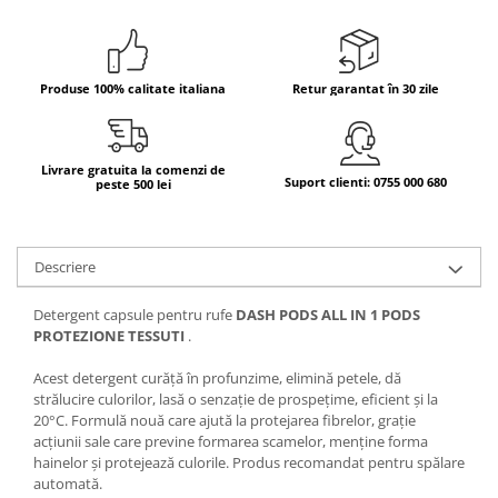
Bere italiana
Vinuri italiene
Produse 100% calitate italiana
Retur garantat în 30 zile
Bauturi aperitive, alcoolice
Apa italiana
Sucuri si bauturi racoritoare
Livrare gratuita la comenzi de
Ceai
Suport clienti: 0755 000 680
peste 500 lei
Panettone cozonac italian,
Pandoro si Balocco
Produse fara gluten
Descriere
Produse de panificatie
Detergent capsule pentru rufe
DASH PODS ALL IN 1 PODS
Produse de patiserie
PROTEZIONE TESSUTI
.
Acest detergent curăță în profunzime, elimină petele, dă
strălucire culorilor, lasă o senzație de prospețime, eficient și la
20°C. Formulă nouă care ajută la protejarea fibrelor, grație
acțiunii sale care previne formarea scamelor, menține forma
hainelor și protejează culorile. Produs recomandat pentru spălare
automată.