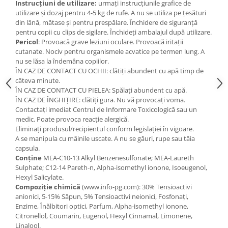
Instrucțiuni de utilizare:
urmați instrucțiunile grafice de
utilizare și dozaj pentru 4-5 kg de rufe. A nu se utiliza pe țesături
din lână, mătase și pentru prespălare. Închidere de siguranță
pentru copii cu clips de sigilare. Închideți ambalajul după utilizare.
Pericol
: Provoacă grave leziuni oculare. Provoacă iritații
cutanate. Nociv pentru organismele acvatice pe termen lung. A
nu se lăsa la îndemâna copiilor.
ÎN CAZ DE CONTACT CU OCHII: clătiți abundent cu apă timp de
câteva minute.
ÎN CAZ DE CONTACT CU PIELEA: Spălați abundent cu apă.
ÎN CAZ DE ÎNGHIȚIRE: clătiți gura. Nu vă provocați voma.
Contactați imediat Centrul de Informare Toxicologică sau un
medic. Poate provoca reacție alergică.
Eliminați produsul/recipientul conform legislației în vigoare.
A se manipula cu mâinile uscate. A nu se găuri, rupe sau tăia
capsula.
Conține
MEA-C10-13 Alkyl Benzenesulfonate; MEA-Laureth
Sulphate; C12-14 Pareth-n, Alpha-isomethyl ionone, Isoeugenol,
Hexyl Salicylate.
Compoziție chimică
(www.info-pg.com): 30% Tensioactivi
anionici, 5-15% Săpun, 5% Tensioactivi neionici, Fosfonați,
Enzime, Înălbitori optici, Parfum, Alpha-isomethyl ionone,
Citronellol, Coumarin, Eugenol, Hexyl Cinnamal, Limonene,
Linalool.