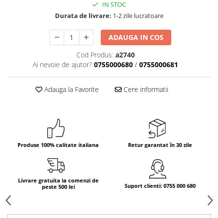
IN STOC
Bere italiana
Durata de livrare:
1-2 zile lucratoare
Vinuri italiene
ADAUGA IN COS
Bauturi aperitive, alcoolice
Apa italiana
Cod Produs:
a2740
Ai nevoie de ajutor?
0755000680
/
0755000681
Sucuri si bauturi racoritoare
Ceai
Adauga la Favorite
Cere informatii
Panettone cozonac italian,
Pandoro si Balocco
Produse fara gluten
Produse de panificatie
Produse de patiserie
Produse 100% calitate italiana
Retur garantat în 30 zile
Livrare gratuita la comenzi de
Suport clienti: 0755 000 680
peste 500 lei