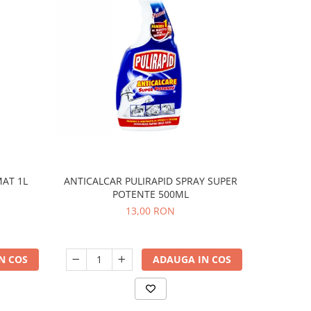
AT 1L
ANTICALCAR PULIRAPID SPRAY SUPER
SOLU
POTENTE 500ML
SU
13,00 RON
N COS
ADAUGA IN COS