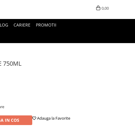
0,00
LOG
CARIERE
PROMOTII
E 750ML
are
Adauga la Favorite
A IN COS