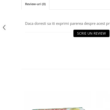
Review-uri
(0)
Bere italiana
Vinuri italiene
Bauturi aperitive, alcoolice
Daca doresti sa iti exprimi parerea despre acest 
Apa italiana
Sucuri si bauturi racoritoare
SCRIE UN REVIEW
Ceai
Panettone cozonac italian,
Pandoro si Balocco
Produse fara gluten
Produse de panificatie
Produse de patiserie