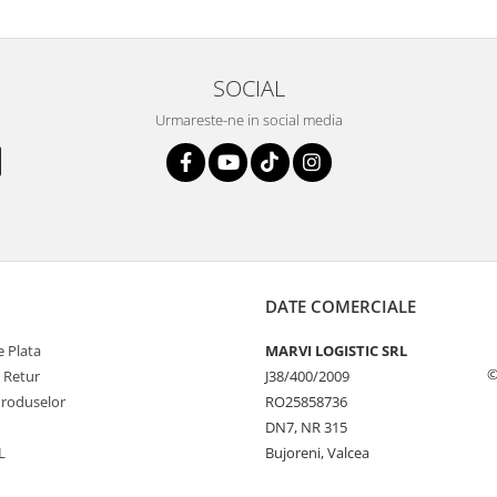
SOCIAL
Urmareste-ne in social media
DATE COMERCIALE
 Plata
MARVI LOGISTIC SRL
©
e Retur
J38/400/2009
Produselor
RO25858736
DN7, NR 315
L
Bujoreni, Valcea