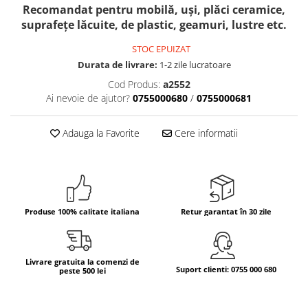
Recomandat pentru mobilă, uși, plăci ceramice,
Bere italiana
suprafețe lăcuite, de plastic, geamuri, lustre etc.
Vinuri italiene
STOC EPUIZAT
Bauturi aperitive, alcoolice
Durata de livrare:
1-2 zile lucratoare
Apa italiana
Cod Produs:
a2552
Sucuri si bauturi racoritoare
Ai nevoie de ajutor?
0755000680
/
0755000681
Ceai
Panettone cozonac italian,
Adauga la Favorite
Cere informatii
Pandoro si Balocco
Produse fara gluten
Produse de panificatie
Produse de patiserie
Produse 100% calitate italiana
Retur garantat în 30 zile
Livrare gratuita la comenzi de
Suport clienti: 0755 000 680
peste 500 lei