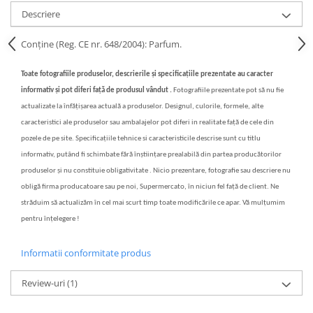
Descriere
Conține (Reg. CE nr. 648/2004): Parfum.
Toate fotografiile produselor, descrierile și specificațiile prezentate au caracter
informativ și pot diferi față de produsul vândut .
Fotografiile prezentate pot să nu fie
actualizate la înfățișarea actuală a produselor. Designul, culorile, formele, alte
caracteristici ale produselor sau ambalajelor pot diferi in realitate față de cele din
pozele de pe site. Specificațiile tehnice si caracteristicile descrise sunt cu titlu
informativ, putând fi schimbate fără înștiințare prealabilă din partea producătorilor
produselor și nu constituie obligativitate . Nicio prezentare, fotografie sau descriere nu
obligă firma producatoare sau pe noi, Supermercato, în niciun fel față de client. Ne
străduim să actualizăm în cel mai scurt timp toate modificările ce apar. Vă mulțumim
pentru înțelegere !
Informatii conformitate produs
Review-uri
(1)