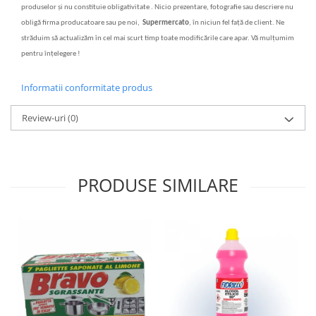
produselor
ș
i nu constituie obligativitate . Nicio prezentare, fotografie sau descriere nu
oblig
ă
firma producatoare sau pe noi,
Supermercato
, în niciun fel fa
ță
de client. Ne
str
ăduim să actualizăm în cel mai scurt timp toate modificările care apar. Vă mulțumim
pentru înțelegere !
Informatii conformitate produs
Review-uri
(0)
PRODUSE SIMILARE