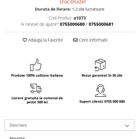
STOC EPUIZAT
Durata de livrare:
1-2 zile lucratoare
Bere italiana
Vinuri italiene
Cod Produs:
a1073
Ai nevoie de ajutor?
0755000680
/
0755000681
Bauturi aperitive, alcoolice
Apa italiana
Adauga la Favorite
Cere informatii
Sucuri si bauturi racoritoare
Ceai
Panettone cozonac italian,
Pandoro si Balocco
Produse fara gluten
Produse 100% calitate italiana
Retur garantat în 30 zile
Produse de panificatie
Produse de patiserie
Livrare gratuita la comenzi de
Suport clienti: 0755 000 680
peste 500 lei
Descriere
Atenție
: