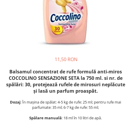
Crapate
Hartie igienica
Geluri de dus pentru Barbati si
Fructe si legume din Italia
Femei din Italia
Solutii curatat suprafete baie
Sosuri Italiene
Spumant de baie
Solutii anticalcar
Sosuri de rosii si pasta de tomate
Sapun Lichid sau Solid
Igiena casei
Antibacterian Pentru Fata sau
Sosuri paste
Solutie curatat geamuri
Maini
Servetele umede, nazale
Produse proaspete
Degresant mobila
Parfumuri Italiene
Blaturi de pizza
Degresant universal
Produse Igiena Dentara
Branzeturi italiene
Parfum, odorizant camera
11,50 RON
Pasta de dinti
Mezeluri italiene
Detergenti pardoseli
Periute de Dinti
Dulciuri italiene
Balsamul concentrat de rufe formulă anti-miros
Solutii anti insecte
Apa de Gura
COCCOLINO SENSAZIONE SETA la 750 ml. si nr. de
Biscuiti italieni
Igiena intima
spălări: 30, protejează rufele de mirosuri neplăcute
Prajituri, napolitane, cornuri
și lasă un parfum proaspăt.
italiene
Absorbante
Bomboane italiene
Geluri intime
Dozaj
: În mașina de spălat: 4-5 kg de rufe: 25 ml; pentru rufe mai
Ciocolata italiana
parfumate: 35 ml; 6-7 kg de rufe: 55 ml;
Snacksuri italiene
Spălare manuală
: 18 ml în 10 litri de apă.
Cafea italiana
Bauturi italiene