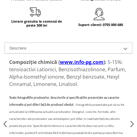
Bere italiana
Vinuri italiene
Livrare gratuita la comenzi de
Suport clienti: 0755 000 680
Bauturi aperitive, alcoolice
peste 500 lei
Apa italiana
Sucuri si bauturi racoritoare
Descriere
Ceai
Panettone cozonac italian,
Compoziție chimică (
www.info-pg.com
):
5-15%:
Pandoro si Balocco
tensioactivi cationici, Benzisothiazolinone, Parfum,
Produse fara gluten
Alpha-Isomethyl ionone, Benzyl benzoate, Hexyl
Produse de panificatie
Cinnamal, Limonene, Linalool.
Produse de patiserie
Toate fotografiile produselor, descrierile și specificațiile prezentate au caracter
informativ și pot diferi față de produsul vândut .
Fotografiile prezentate pot să nu fie
actualizate la înfățișarea actuală a produselor. Designul, culorile, formele, alte
caracteristici ale produselor sau ambalajelor pot diferi in realitate față de cele din
pozele de pe site. Specificațiile tehnice si caracteristicile descrise sunt cu titlu
informativ, putând fi schimbate fără înștiințare prealabilă din partea producătorilor