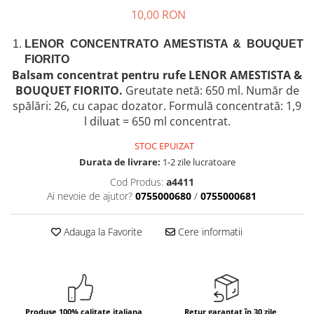
Crapate
Hartie igienica
Geluri de dus pentru Barbati si
Fructe si legume din Italia
10,00 RON
Femei din Italia
Solutii curatat suprafete baie
Sosuri Italiene
Spumant de baie
Solutii anticalcar
LENOR
CONCENTRATO
AMESTISTA & BOUQUET
Sosuri de rosii si pasta de tomate
Sapun Lichid sau Solid
Igiena casei
FIORITO
Antibacterian Pentru Fata sau
Sosuri paste
Balsam concentrat pentru rufe
LENOR
AMESTISTA &
Solutie curatat geamuri
Maini
Servetele umede, nazale
Produse proaspete
BOUQUET FIORITO.
Greutate netă:
650
ml.
Număr de
Degresant mobila
spălări: 26
, cu capac dozator.
Formulă concentrată: 1,9
Parfumuri Italiene
Blaturi de pizza
Degresant universal
l diluat = 650 ml concentrat.
Produse Igiena Dentara
Branzeturi italiene
Parfum, odorizant camera
Pasta de dinti
STOC EPUIZAT
Mezeluri italiene
Detergenti pardoseli
Durata de livrare:
1-2 zile lucratoare
Periute de Dinti
Dulciuri italiene
Solutii anti insecte
Apa de Gura
Cod Produs:
a4411
Biscuiti italieni
Ai nevoie de ajutor?
0755000680
/
0755000681
Igiena intima
Prajituri, napolitane, cornuri
italiene
Absorbante
Adauga la Favorite
Cere informatii
Bomboane italiene
Geluri intime
Ciocolata italiana
Snacksuri italiene
Cafea italiana
Produse 100% calitate italiana
Retur garantat în 30 zile
Bauturi italiene