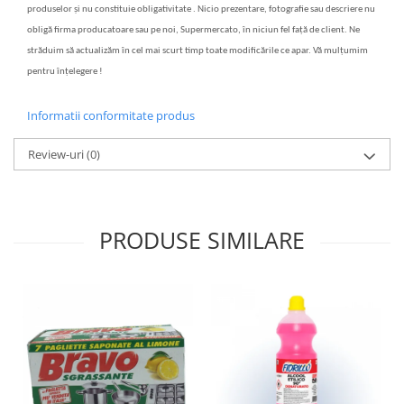
produselor și nu constituie obligativitate . Nicio prezentare, fotografie sau descriere nu
obligă firma producatoare sau pe noi, Supermercato, în niciun fel față de client. Ne
străduim să actualizăm în cel mai scurt timp toate modificările ce apar. Vă mulțumim
pentru înțelegere !
Informatii conformitate produs
Review-uri
(0)
PRODUSE SIMILARE