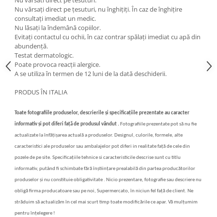
Nu varsati direct pe tesuturi.
Nu vărsați direct pe țesuturi, nu înghițiți. În caz de înghițire
consultați imediat un medic.
Nu lăsați la îndemână copiilor.
Evitați contactul cu ochii, în caz contrar spălați imediat cu apă din
abundență.
Testat dermatologic.
Poate provoca reacții alergice.
A se utiliza în termen de 12 luni de la dată deschiderii.
PRODUS ÎN ITALIA
Toate fotografiile produselor, descrierile și specificațiile prezentate au caracter
informativ și pot diferi față de produsul vândut .
Fotografiile prezentate pot să nu fie
actualizate la înfățișarea actuală a produselor. Designul, culorile, formele, alte
caracteristici ale produselor sau ambalajelor pot diferi in realitate față de cele din
pozele de pe site. Specificațiile tehnice si caracteristicile descrise sunt cu titlu
informativ, putând fi schimbate fără înștiințare prealabilă din partea producătorilor
produselor și nu constituie obligativitate . Nicio prezentare, fotografie sau descriere nu
obligă firma producatoare sau pe noi, Supermercato, în niciun fel față de client. Ne
străduim să actualizăm în cel mai scurt timp toate modificările ce apar. Vă mulțumim
pentru înțelegere !