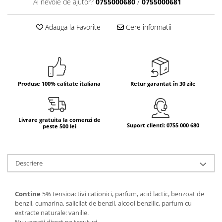
Ai nevoie de ajutor?
0755000680
/
0755000681
Bere italiana
Adauga la Favorite
Cere informatii
Vinuri italiene
Bauturi aperitive, alcoolice
Apa italiana
Sucuri si bauturi racoritoare
Ceai
Produse 100% calitate italiana
Retur garantat în 30 zile
Panettone cozonac italian,
Pandoro si Balocco
Produse fara gluten
Livrare gratuita la comenzi de
Suport clienti: 0755 000 680
peste 500 lei
Produse de panificatie
Produse de patiserie
Descriere
Contine
5% tensioactivi cationici, parfum, acid lactic, benzoat de
benzil, cumarina, salicilat de benzil, alcool benzilic, parfum cu
extracte naturale: vanilie.