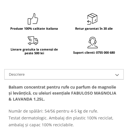
Bere italiana
Vinuri italiene
Bauturi aperitive, alcoolice
Produse 100% calitate italiana
Retur garantat în 30 zile
Apa italiana
Sucuri si bauturi racoritoare
Ceai
Livrare gratuita la comenzi de
Suport clienti: 0755 000 680
Panettone cozonac italian,
peste 500 lei
Pandoro si Balocco
Produse fara gluten
Descriere
Produse de panificatie
Produse de patiserie
Balsam concentrat pentru rufe cu parfum de magnolie
și levănțică, cu uleiuri esențiale FABULOSO MAGNOLIA
& LAVANDA 1,25L.
Număr de spălări: 54/56 pentru 4-5 kg de rufe.
Testat dermatologic. Ambalaj din plastic 100% reciclat,
ambalaj și capac 100% reciclabile.