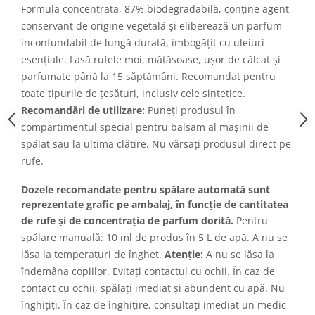
Formulă concentrată, 87% biodegradabilă, conține agent
conservant de origine vegetală și eliberează un parfum
inconfundabil de lungă durată, îmbogățit cu uleiuri
esențiale. Lasă rufele moi, mătăsoase, ușor de călcat și
parfumate până la 15 săptămâni. Recomandat pentru
toate tipurile de țesături, inclusiv cele sintetice.
Recomandări de utilizare:
Puneți produsul în
compartimentul special pentru balsam al mașinii de
spălat sau la ultima clătire. Nu vărsați produsul direct pe
rufe.
Dozele recomandate pentru spălare automată sunt
reprezentate grafic pe ambalaj, în funcție de cantitatea
de rufe și de concentrația de parfum dorită.
Pentru
spălare manuală: 10 ml de produs în 5 L de apă. A nu se
lăsa la temperaturi de îngheț.
Atenție:
A nu se lăsa la
îndemâna copiilor. Evitați contactul cu ochii. În caz de
contact cu ochii, spălați imediat și abundent cu apă. Nu
înghițiți. În caz de înghițire, consultați imediat un medic