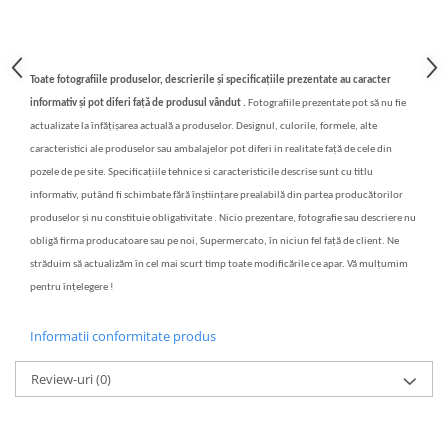
Toate fotografiile produselor, descrierile și specificațiile prezentate au caracter
informativ și pot diferi față de produsul vândut .
Fotografiile prezentate pot să nu fie
actualizate la înfățișarea actuală a produselor. Designul, culorile, formele, alte
caracteristici ale produselor sau ambalajelor pot diferi in realitate față de cele din
pozele de pe site. Specificațiile tehnice si caracteristicile descrise sunt cu titlu
informativ, putând fi schimbate fără înștiințare prealabilă din partea producătorilor
produselor și nu constituie obligativitate . Nicio prezentare, fotografie sau descriere nu
obligă firma producatoare sau pe noi, Supermercato, în niciun fel față de client. Ne
străduim să actualizăm în cel mai scurt timp toate modificările ce apar. Vă mulțumim
pentru înțelegere !
Informatii conformitate produs
Review-uri
(0)