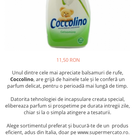
Crapate
Hartie igienica
Geluri de dus pentru Barbati si
Fructe si legume din Italia
Femei din Italia
Solutii curatat suprafete baie
Sosuri Italiene
Spumant de baie
Solutii anticalcar
Sosuri de rosii si pasta de tomate
Sapun Lichid sau Solid
Igiena casei
Antibacterian Pentru Fata sau
Sosuri paste
Solutie curatat geamuri
Maini
Servetele umede, nazale
Produse proaspete
Degresant mobila
Parfumuri Italiene
Blaturi de pizza
Degresant universal
Produse Igiena Dentara
Branzeturi italiene
Parfum, odorizant camera
11,50 RON
Pasta de dinti
Mezeluri italiene
Detergenti pardoseli
Periute de Dinti
Dulciuri italiene
Unul dintre cele mai apreciate balsamuri de rufe,
Solutii anti insecte
Apa de Gura
Coccolino
, are grijă de hainele tale și le conferă un
Biscuiti italieni
parfum delicat, pentru o perioadă mai lungă de timp.
Igiena intima
Prajituri, napolitane, cornuri
italiene
Absorbante
Datorita tehnologiei de incapsulare creata special,
Bomboane italiene
Geluri intime
elibereaza parfum si prospetime pe durata intregii zile,
Ciocolata italiana
chiar si la o simpla atingere a tesaturii.
Snacksuri italiene
Alege sortimentul preferat și bucură-te de un produs
Cafea italiana
eficient, adus din Italia, doar pe www.supermercato.ro.
Bauturi italiene