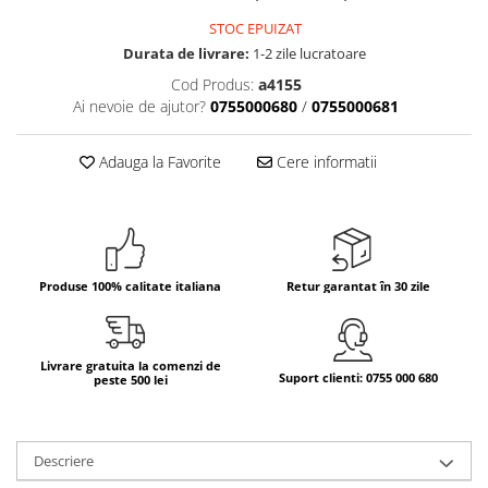
STOC EPUIZAT
Bere italiana
Durata de livrare:
1-2 zile lucratoare
Vinuri italiene
Cod Produs:
a4155
Bauturi aperitive, alcoolice
Ai nevoie de ajutor?
0755000680
/
0755000681
Apa italiana
Sucuri si bauturi racoritoare
Adauga la Favorite
Cere informatii
Ceai
Panettone cozonac italian,
Pandoro si Balocco
Produse fara gluten
Produse 100% calitate italiana
Retur garantat în 30 zile
Produse de panificatie
Produse de patiserie
Livrare gratuita la comenzi de
Suport clienti: 0755 000 680
peste 500 lei
Descriere