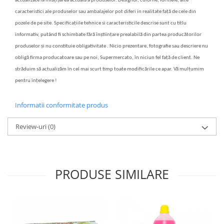
actualizate la înfățișarea actuală a produselor. Designul, culorile, formele, alte
caracteristici ale produselor sau ambalajelor pot diferi in realitate față de cele din
pozele de pe site. Specificațiile tehnice si caracteristicile descrise sunt cu titlu
informativ, putând fi schimbate fără înștiințare prealabilă din partea producătorilor
produselor și nu constituie obligativitate . Nicio prezentare, fotografie sau descriere nu
obligă firma producatoare sau pe noi, Supermercato, în niciun fel față de client. Ne
străduim să actualizăm în cel mai scurt timp toate modificările ce apar. Vă mulțumim
pentru înțelegere !
Informatii conformitate produs
Review-uri
(0)
PRODUSE SIMILARE