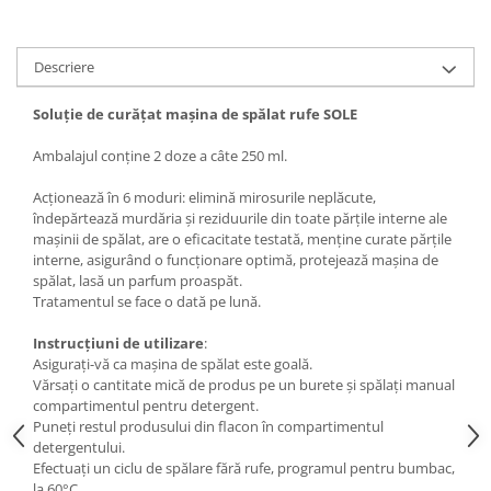
Descriere
Soluție de curățat mașina de spălat rufe SOLE
Ambalajul conține 2 doze a câte 250 ml.
Acționează în 6 moduri: elimină mirosurile neplăcute,
îndepărtează murdăria și reziduurile din toate părțile interne ale
mașinii de spălat, are o eficacitate testată, menține curate părțile
interne, asigurând o funcționare optimă, protejează mașina de
spălat, lasă un parfum proaspăt.
Tratamentul se face o dată pe lună.
Instrucțiuni de utilizare
:
Asigurați-vă ca mașina de spălat este goală.
Vărsați o cantitate mică de produs pe un burete și spălați manual
compartimentul pentru detergent.
Puneți restul produsului din flacon în compartimentul
detergentului.
Efectuați un ciclu de spălare fără rufe, programul pentru bumbac,
la 60°C.