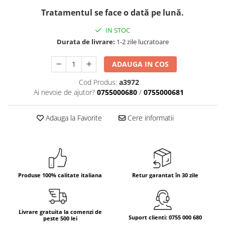
Tratamentul se face o dată pe lună.
Bere italiana
Vinuri italiene
IN STOC
Bauturi aperitive, alcoolice
Durata de livrare:
1-2 zile lucratoare
Apa italiana
ADAUGA IN COS
Sucuri si bauturi racoritoare
Ceai
Cod Produs:
a3972
Ai nevoie de ajutor?
0755000680
/
0755000681
Panettone cozonac italian,
Pandoro si Balocco
Adauga la Favorite
Cere informatii
Produse fara gluten
Produse de panificatie
Produse de patiserie
Produse 100% calitate italiana
Retur garantat în 30 zile
Livrare gratuita la comenzi de
Suport clienti: 0755 000 680
peste 500 lei