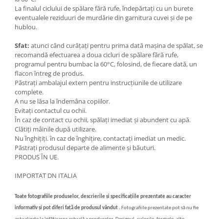
La finalul ciclului de spălare fără rufe, îndepărtați cu un burete
eventualele reziduuri de murdărie din garnitura cuvei și de pe
hublou.
Sfat:
atunci când curățați pentru prima dată mașina de spălat, se
recomandă efectuarea a doua cicluri de spălare fără rufe,
programul pentru bumbac la 60°C, folosind, de fiecare dată, un
flacon întreg de produs.
Păstrați ambalajul extern pentru instrucțiunile de utilizare
complete.
A nu se lăsa la îndemâna copiilor.
Evitați contactul cu ochii.
În caz de contact cu ochii, spălați imediat și abundent cu apă.
Clătiți mâinile după utilizare.
Nu înghițiți. în caz de înghițire, contactați imediat un medic.
Păstrați produsul departe de alimente și băuturi.
PRODUS ÎN UE.
IMPORTAT DN ITALIA
Toate fotografiile produselor, descrierile și specificațiile prezentate au caracter
informativ și pot diferi față de produsul vândut .
Fotografiile prezentate pot să nu fie