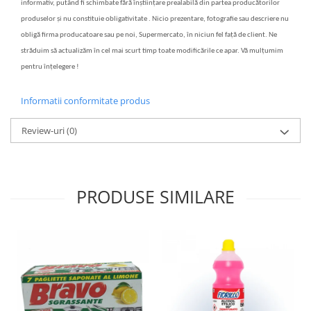
informativ, putând fi schimbate fără înștiințare prealabilă din partea producătorilor
produselor și nu constituie obligativitate . Nicio prezentare, fotografie sau descriere nu
obligă firma producatoare sau pe noi, Supermercato, în niciun fel față de client. Ne
străduim să actualizăm în cel mai scurt timp toate modificările ce apar. Vă mulțumim
pentru înțelegere !
Informatii conformitate produs
Review-uri
(0)
PRODUSE SIMILARE