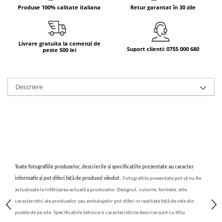
Produse 100% calitate italiana
Retur garantat în 30 zile
Bere italiana
Vinuri italiene
Bauturi aperitive, alcoolice
Livrare gratuita la comenzi de
Suport clienti: 0755 000 680
peste 500 lei
Apa italiana
Sucuri si bauturi racoritoare
Ceai
Descriere
Panettone cozonac italian,
Pandoro si Balocco
Produse fara gluten
Produse de panificatie
Produse de patiserie
Toate fotografiile produselor, descrierile și specificațiile prezentate au caracter
informativ și pot diferi față de produsul vândut .
Fotografiile prezentate pot să nu fie
actualizate la înfățișarea actuală a produselor. Designul, culorile, formele, alte
caracteristici ale produselor sau ambalajelor pot diferi in realitate față de cele din
pozele de pe site. Specificațiile tehnice si caracteristicile descrise sunt cu titlu