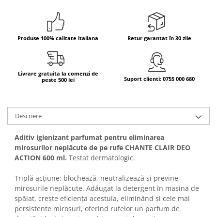
Bere italiana
Vinuri italiene
Produse 100% calitate italiana
Retur garantat în 30 zile
Bauturi aperitive, alcoolice
Apa italiana
Sucuri si bauturi racoritoare
Livrare gratuita la comenzi de
Ceai
Suport clienti: 0755 000 680
peste 500 lei
Panettone cozonac italian,
Pandoro si Balocco
Produse fara gluten
Descriere
Produse de panificatie
Aditiv igienizant parfumat pentru eliminarea
Produse de patiserie
mirosurilor neplăcute de pe rufe CHANTE CLAIR DEO
ACTION 600 ml.
Testat dermatologic.
Triplă acțiune: blochează, neutralizează și previne
mirosurile neplăcute. Adăugat la detergent în mașina de
spălat, crește eficiența acestuia, eliminând și cele mai
persistente mirosuri, oferind rufelor un parfum de