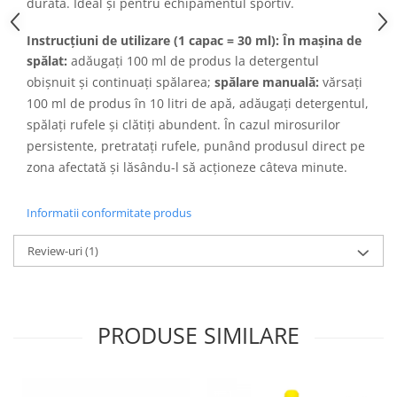
durată. Ideal și pentru echipamentul sportiv.
Instrucțiuni de utilizare (1 capac = 30 ml): În mașina de
spălat:
adăugați 100 ml de produs la detergentul
obișnuit și continuați spălarea;
spălare manuală:
vărsați
100 ml de produs în 10 litri de apă, adăugați detergentul,
spălați rufele și clătiți abundent. În cazul mirosurilor
persistente, pretratați rufele, punând produsul direct pe
zona afectată și lăsându-l să acționeze câteva minute.
Informatii conformitate produs
Review-uri
(1)
PRODUSE SIMILARE