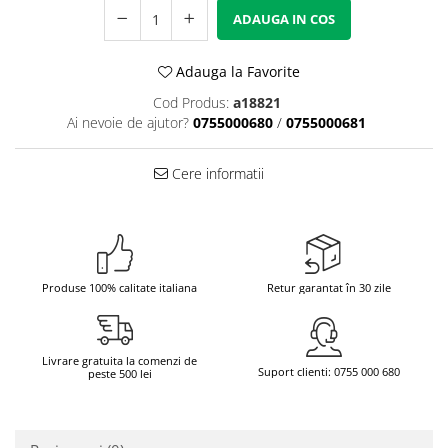
ADAUGA IN COS
Bere italiana
Vinuri italiene
Adauga la Favorite
Bauturi aperitive, alcoolice
Cod Produs:
a18821
Apa italiana
Ai nevoie de ajutor?
0755000680
/
0755000681
Sucuri si bauturi racoritoare
Ceai
Cere informatii
Panettone cozonac italian,
Pandoro si Balocco
Produse fara gluten
Produse de panificatie
Produse 100% calitate italiana
Retur garantat în 30 zile
Produse de patiserie
Livrare gratuita la comenzi de
Suport clienti: 0755 000 680
peste 500 lei