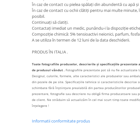
În caz de contact cu pielea spălați din abundentă cu apă și
În caz de contact cu ochii clătiți pentru mai multe minute, î
posibil.
Continuați să clatiți.
Contactați imediat un medic, punându-i la dispoziție etich
Compoziție chimică: 5% tensioactivi neionici, parfum, fosfa
A se utiliza în termen de 12 luni de la data deschiderii.
PRODUS ÎN ITALIA .
Toate fotografiile produselor, descrierile și specificațiile prezentate 
de produsul vândut .
Fotografiile prezentate pot să nu fie actualizate l
Designul, culorile, formele, alte caracteristici ale produselor sau ambalaj
din pozele de pe site. Specificațiile tehnice si caracteristicile descrise s
schimbate fără înștiințare prealabilă din partea producătorilor produselo
prezentare, fotografie sau descriere nu obligă firma producatoare sau pe
de client. Ne străduim să actualizăm în cel mai scurt timp toate modif
înțelegere !
Informatii conformitate produs