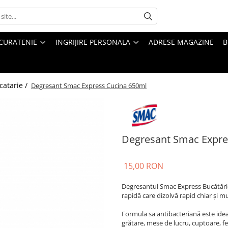
CURATENIE
INGRIJIRE PERSONALA
ADRESE MAGAZINE
B
catarie /
Degresant Smac Express Cucina 650ml
Degresant Smac Expre
15,00 RON
Degresantul Smac Express Bucătărie
rapidă care dizolvă rapid chiar şi mu
Formula sa antibacteriană este ideal
grătare, mese de lucru, cuptoare, fel