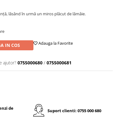
inţă, lăsând în urmă un miros plăcut de lămâie.
are
Adauga la Favorite
A IN COS
e ajutor?
0755000680
/
0755000681
enzi de
Suport clienti: 0755 000 680