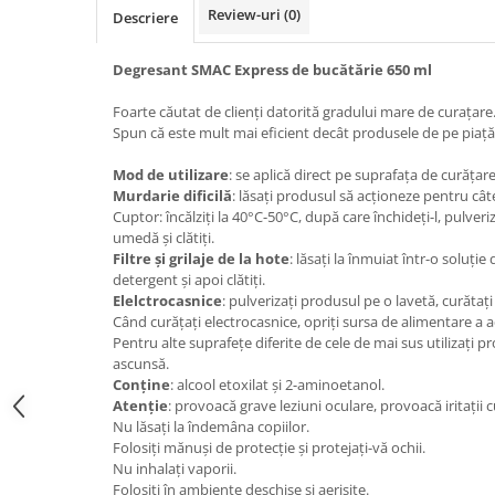
Review-uri
(0)
Descriere
Bere italiana
Vinuri italiene
Degresant SMAC Express de bucătărie 650 ml
Bauturi aperitive, alcoolice
Foarte căutat de clienți datorită gradului mare de curațare
Apa italiana
Spun că este mult mai eficient decât produsele de pe piață
Sucuri si bauturi racoritoare
Mod de utilizare
: se aplică direct pe suprafața de curățar
Ceai
Murdarie dificilă
: lăsați produsul să acționeze pentru cât
Panettone cozonac italian,
Cuptor: încălziți la 40°C-50°C, după care închideți-l, pulveri
Pandoro si Balocco
umedă și clătiți.
Filtre și grilaje de la hote
: lăsați la înmuiat într-o soluți
Produse fara gluten
detergent și apoi clătiți.
Produse de panificatie
Elelctrocasnice
: pulverizați produsul pe o lavetă, curătați
Când curățați electrocasnice, opriți sursa de alimentare a a
Produse de patiserie
Pentru alte suprafețe diferite de cele de mai sus utilizați 
ascunsă.
Conține
: alcool etoxilat și 2-aminoetanol.
Atenție
: provoacă grave leziuni oculare, provoacă iritații 
Nu lăsați la îndemâna copiilor.
Folosiți mănuși de protecție și protejați-vă ochii.
Nu inhalați vaporii.
Folosiți în ambiente deschise și aerisite.