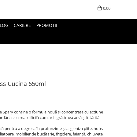
0,00
LOG
CARIERE
PROMOTII
ss Cucina 650ml
 Spary conţine o formulă nouă şi concentrată cu acţiune
rdăria cea mai dificilă cum ar fi grăsimea arsă şi întărită.
ă pentru a degresa în profunzime şi a igieniza plite, hote,
iatoare, mobilier de bucătărie, frigidere, faianţă, chiuvete,