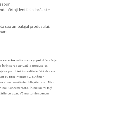
 săpun.
ndepărtați lentilele dacă este
eta sau ambalajul produsului.
nați.
au caracter informativ și pot diferi față
a înfățișarea actuală a produselor.
elor pot diferi in realitate față de cele
unt cu titlu informativ, putând fi
r și nu constituie obligativitate . Nicio
 noi, Supermercato, în niciun fel față
icările ce apar. Vă mulțumim pentru