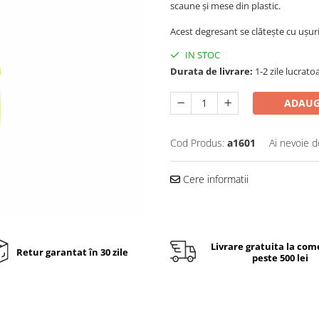
scaune şi mese din plastic.
Acest degresant se clăteşte cu uşur
IN STOC
Durata de livrare:
1-2 zile lucrato
ADAUG
Cod Produs:
a1601
Ai nevoie d
Cere informatii
Livrare gratuita la com
Retur garantat în 30 zile
peste 500 lei