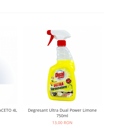
ACETO 4L
Degresant Ultra Dual Power Limone
GEL WC 
750ml
13,00 RON