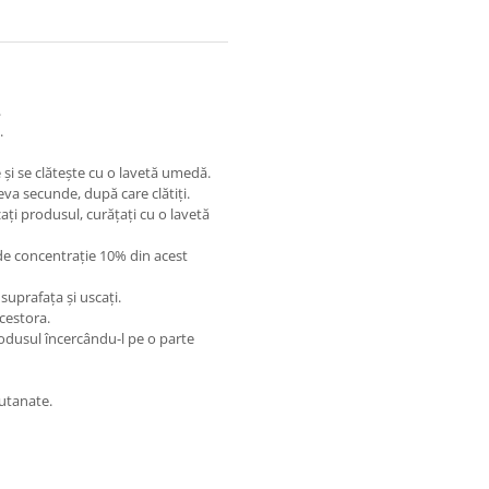
.
.
e și se clătește cu o lavetă umedă.
eva secunde, după care clătiți.
zați produsul, curățați cu o lavetă
e de concentrație 10% din acest
 suprafața și uscați.
cestora.
produsul încercându-l pe o parte
cutanate.