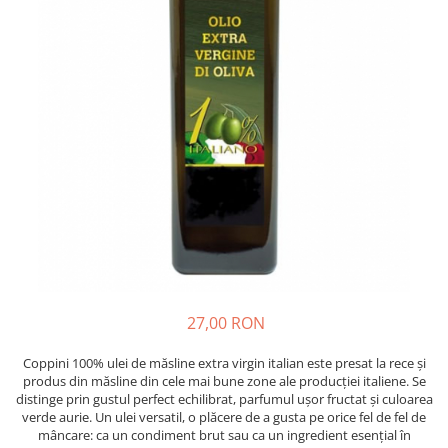
Crapate
Hartie igienica
Geluri de dus pentru Barbati si
Fructe si legume din Italia
Femei din Italia
Solutii curatat suprafete baie
Sosuri Italiene
Spumant de baie
Solutii anticalcar
Sosuri de rosii si pasta de tomate
Sapun Lichid sau Solid
Igiena casei
Antibacterian Pentru Fata sau
Sosuri paste
Solutie curatat geamuri
Maini
Servetele umede, nazale
Produse proaspete
Degresant mobila
Parfumuri Italiene
Blaturi de pizza
Degresant universal
Produse Igiena Dentara
Branzeturi italiene
Parfum, odorizant camera
Pasta de dinti
Mezeluri italiene
Detergenti pardoseli
Periute de Dinti
Dulciuri italiene
Solutii anti insecte
Apa de Gura
Biscuiti italieni
Igiena intima
Prajituri, napolitane, cornuri
italiene
Absorbante
27,00 RON
Bomboane italiene
Geluri intime
Coppini 100% ulei de măsline extra virgin italian este presat la rece și
Ciocolata italiana
produs din măsline din cele mai bune zone ale producției italiene. Se
Snacksuri italiene
distinge prin gustul perfect echilibrat, parfumul ușor fructat și culoarea
Cafea italiana
verde aurie. Un ulei versatil, o plăcere de a gusta pe orice fel de fel de
mâncare: ca un condiment brut sau ca un ingredient esențial în
Bauturi italiene