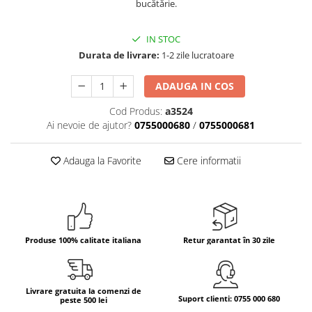
bucătărie.
Bere italiana
Vinuri italiene
IN STOC
Durata de livrare:
1-2 zile lucratoare
Bauturi aperitive, alcoolice
Apa italiana
ADAUGA IN COS
Sucuri si bauturi racoritoare
Cod Produs:
a3524
Ceai
Ai nevoie de ajutor?
0755000680
/
0755000681
Panettone cozonac italian,
Pandoro si Balocco
Adauga la Favorite
Cere informatii
Produse fara gluten
Produse de panificatie
Produse de patiserie
Produse 100% calitate italiana
Retur garantat în 30 zile
Livrare gratuita la comenzi de
Suport clienti: 0755 000 680
peste 500 lei