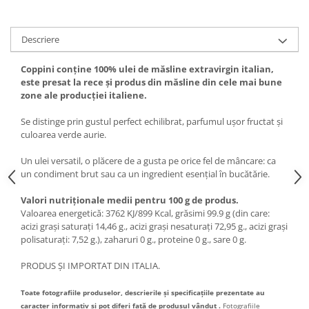
Descriere
Coppini conține 100% ulei de măsline extravirgin italian,
este presat la rece și produs din măsline din cele mai bune
zone ale producției italiene.
Se distinge prin gustul perfect echilibrat, parfumul ușor fructat și
culoarea verde aurie.
Un ulei versatil, o plăcere de a gusta pe orice fel de mâncare: ca
un condiment brut sau ca un ingredient esențial în bucătărie.
Valori nutriționale medii pentru 100 g de produs.
Valoarea energetică: 3762 KJ/899 Kcal, grăsimi 99.9 g (din care:
acizi grași saturați 14,46 g., acizi grași nesaturați 72,95 g., acizi grași
polisaturați: 7,52 g.), zaharuri 0 g., proteine 0 g., sare 0 g.
PRODUS ȘI IMPORTAT DIN ITALIA.
Toate fotografiile produselor, descrierile și specificațiile prezentate au
caracter informativ și pot diferi față de produsul vândut .
Fotografiile