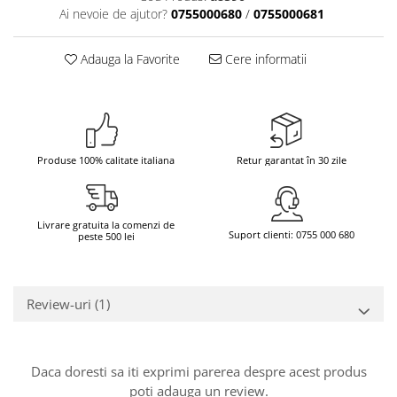
Ai nevoie de ajutor?
0755000680
/
0755000681
Bere italiana
Vinuri italiene
Adauga la Favorite
Cere informatii
Bauturi aperitive, alcoolice
Apa italiana
Sucuri si bauturi racoritoare
Ceai
Produse 100% calitate italiana
Retur garantat în 30 zile
Panettone cozonac italian,
Pandoro si Balocco
Produse fara gluten
Livrare gratuita la comenzi de
Suport clienti: 0755 000 680
Produse de panificatie
peste 500 lei
Produse de patiserie
Review-uri
(1)
Daca doresti sa iti exprimi parerea despre acest produs
poti adauga un review.