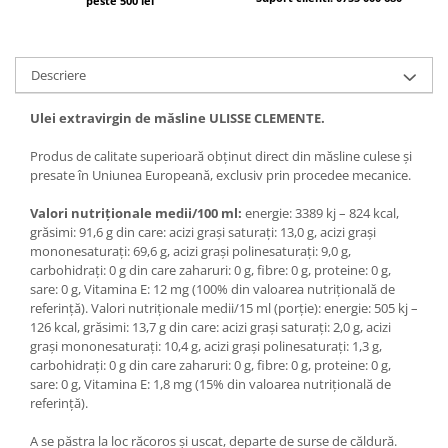
peste 500 lei
Bere italiana
Vinuri italiene
Descriere
Bauturi aperitive, alcoolice
Apa italiana
Ulei extravirgin de măsline ULISSE CLEMENTE.
Sucuri si bauturi racoritoare
Produs de calitate superioară obținut direct din măsline culese și
Ceai
presate în Uniunea Europeană, exclusiv prin procedee mecanice.
Panettone cozonac italian,
Pandoro si Balocco
Valori nutriționale medii/100 ml:
energie: 3389 kj – 824 kcal,
grăsimi: 91,6 g din care: acizi grași saturați: 13,0 g, acizi grași
Produse fara gluten
mononesaturați: 69,6 g, acizi grași polinesaturați: 9,0 g,
Produse de panificatie
carbohidrați: 0 g din care zaharuri: 0 g, fibre: 0 g, proteine: 0 g,
sare: 0 g, Vitamina E: 12 mg (100% din valoarea nutrițională de
Produse de patiserie
referință). Valori nutriționale medii/15 ml (porție): energie: 505 kj –
126 kcal, grăsimi: 13,7 g din care: acizi grași saturați: 2,0 g, acizi
grași mononesaturați: 10,4 g, acizi grași polinesaturați: 1,3 g,
carbohidrați: 0 g din care zaharuri: 0 g, fibre: 0 g, proteine: 0 g,
sare: 0 g, Vitamina E: 1,8 mg (15% din valoarea nutrițională de
referință).
A se păstra la loc răcoros și uscat, departe de surse de căldură.